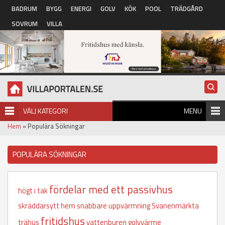
Hoppa till huvudinnehåll
BADRUM
BYGG
ENERGI
GOLV
KÖK
POOL
TRÄDGÅRD
SOVRUM
VILLA
VÄLJ KATEGORI
MENU
Hem
» Populära Sökningar
POPULÄRA SÖKNINGAR
fördelar med ett passivhus
högt i tak
skräddarsytt hem
snabbare uppvärmning
Svanenmärkta
fritidshus
trähus
vattenburen golvvärme