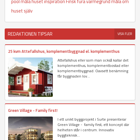
pool
måla huset inspiration
Finsk fura
värmegrund
måla om
huset själv
REDAKTIONEN TIPSAR
VISA FLER
25 kvm Attefallshus, komplementbyggnad el. komplementhus
Attefallshus eller som man också kallar det
komplementhus, komplementbostad eller
komplementbyggnad. Oavsett benämning
får byggnaden lov...
Green Village - Family first!
I ett unikt byggprojekt i Surte presenterar
Green Village - family first, ett koncept där
helheten står i centrum. Innovativ
byggteknisk...