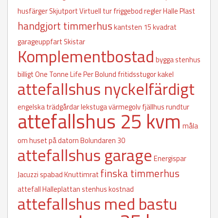
husfärger
Skjutport
Virtuell tur
friggebod regler
Halle Plast
handgjort timmerhus
kantsten
15 kvadrat
garageuppfart
Skistar
Komplementbostad
bygga stenhus
billigt
One Tonne Life
Per Bolund
fritidsstugor
kakel
attefallshus nyckelfärdigt
engelska trädgårdar
lekstuga
värmegolv
fjällhus
rundtur
attefallshus 25 kvm
måla
om huset på datorn
Bolundaren 30
attefallshus garage
Energispar
finska timmerhus
Jacuzzi spabad
Knuttimrat
attefall
Halleplattan
stenhus kostnad
attefallshus med bastu