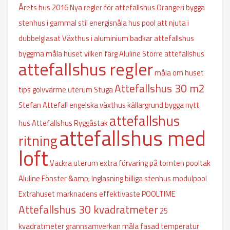
Årets hus 2016
Nya regler för attefallshus
Orangeri
bygga
stenhus i gammal stil
energisnåla hus
pool att njuta i
dubbelglasat
Växthus i aluminium
badkar
attefallshus
byggma
måla huset vilken färg
Aluline
Större attefallshus
attefallshus regler
måla om huset
Attefallshus 30 m2
tips
golvvärme uterum
Stuga
Stefan Attefall
engelska växthus
källargrund
bygga nytt
attefallshus
hus
Attefallshus
Ryggåstak
attefallshus med
ritning
loft
Vackra uterum
extra förvaring på tomten
pooltak
Aluline Fönster &amp; Inglasning
billiga stenhus
modulpool
Extrahuset
marknadens effektivaste
POOLTIME
Attefallshus 30 kvadratmeter
25
kvadratmeter
grannsamverkan
måla fasad temperatur