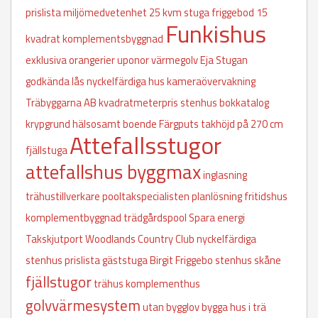
prislista
miljömedvetenhet
25 kvm stuga
friggebod 15
Funkishus
kvadrat
komplementsbyggnad
exklusiva orangerier
uponor värmegolv
Eja Stugan
godkända lås
nyckelfärdiga hus
kameraövervakning
Träbyggarna AB
kvadratmeterpris stenhus
bokkatalog
krypgrund
hälsosamt boende
Färgputs
takhöjd på 270 cm
Attefallsstugor
fjällstuga
attefallshus byggmax
inglasning
trähustillverkare
pooltakspecialisten
planlösning fritidshus
komplementbyggnad
trädgårdspool
Spara energi
Takskjutport
Woodlands Country Club
nyckelfärdiga
stenhus prislista
gäststuga
Birgit Friggebo
stenhus skåne
fjällstugor
trähus
komplementhus
golvvärmesystem
utan bygglov
bygga hus i trä