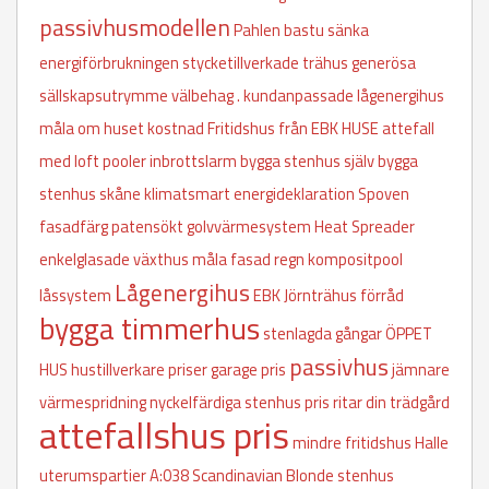
passivhusmodellen
Pahlen
bastu
sänka
energiförbrukningen
stycketillverkade trähus
generösa
sällskapsutrymme
välbehag
.
kundanpassade lågenergihus
måla om huset kostnad
Fritidshus från EBK HUSE
attefall
med loft
pooler
inbrottslarm
bygga stenhus själv
bygga
stenhus skåne
klimatsmart
energideklaration
Spoven
fasadfärg
patensökt golvvärmesystem Heat Spreader
enkelglasade växthus
måla fasad regn
kompositpool
Lågenergihus
låssystem
EBK
Jörnträhus
förråd
bygga timmerhus
stenlagda gångar
ÖPPET
passivhus
HUS
hustillverkare priser
garage pris
jämnare
värmespridning
nyckelfärdiga stenhus pris
ritar din trädgård
attefallshus pris
mindre fritidshus
Halle
uterumspartier
A:038
Scandinavian Blonde
stenhus