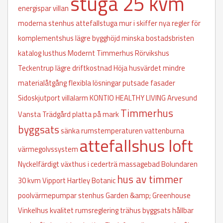
stuga 25 kvm
energispar villan
moderna stenhus
attefallstuga
mur i skiffer
nya regler för
komplementshus
lägre bygghöjd
minska bostadsbristen
katalog
lusthus
Modernt Timmerhus
Rörvikshus
Teckentrup
lägre driftkostnad
Höja husvärdet
mindre
materialåtgång
flexibla lösningar
putsade fasader
Sidoskjutport
villalarm
KONTIO HEALTHY LIVING
Arvesund
Timmerhus
Vansta Trädgård
platta på mark
byggsats
sänka rumstemperaturen
vattenburna
attefallshus loft
värmegolvssystem
Nyckelfärdigt
växthus i cederträ
massagebad
Bolundaren
hus av timmer
30 kvm
Vipport
Hartley Botanic
poolvärmepumpar
stenhus
Garden &amp; Greenhouse
Vinkelhus
kvalitet
rumsreglering
trähus byggsats
hållbar