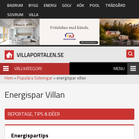
Hoppa till huvudinnehåll
BADRUM
BYGG
ENERGI
GOLV
KÖK
POOL
TRÄDGÅRD
SOVRUM
VILLA
VÄLJ KATEGORI
MENU
Hem
»
Populära Sökningar
» energispar villan
Energispar Villan
REPORTAGE, TIPS & IDÉER
Energispartips