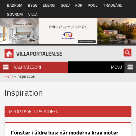
Hoppa till huvudinnehåll
BADRUM
BYGG
ENERGI
GOLV
KÖK
POOL
TRÄDGÅRD
SOVRUM
VILLA
VÄLJ KATEGORI
MENU
Hem
» Inspiration
Inspiration
REPORTAGE, TIPS & IDÉER
Fönster i äldre hus: när moderna krav möter