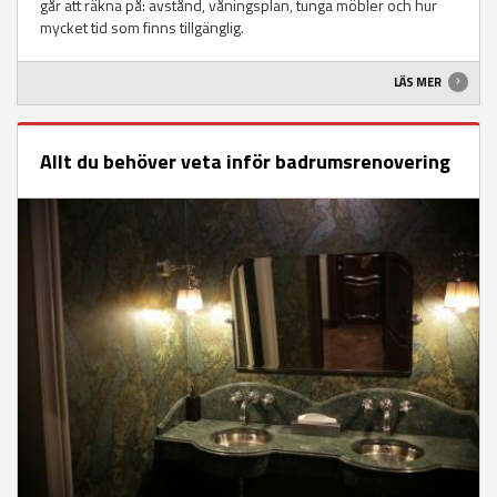
går att räkna på: avstånd, våningsplan, tunga möbler och hur
mycket tid som finns tillgänglig.
LÄS MER
Allt du behöver veta inför badrumsrenovering