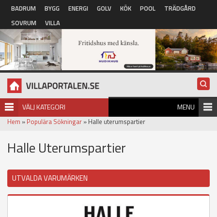
Hoppa till huvudinnehåll
BADRUM
BYGG
ENERGI
GOLV
KÖK
POOL
TRÄDGÅRD
SOVRUM
VILLA
VÄLJ KATEGORI
MENU
Hem
»
Populära Sökningar
» Halle uterumspartier
Halle Uterumspartier
UTVALDA VARUMÄRKEN