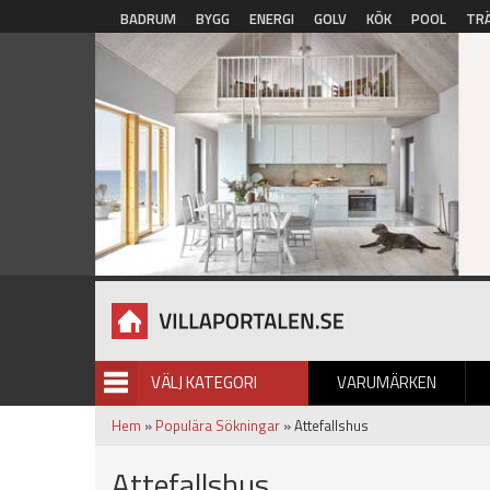
Hoppa till huvudinnehåll
BADRUM
BYGG
ENERGI
GOLV
KÖK
POOL
TR
VÄLJ KATEGORI
VARUMÄRKEN
BILDGALLERI
Hem
»
Populära Sökningar
» Attefallshus
Attefallshus