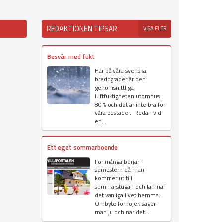
REDAKTIONEN TIPSAR
VISA FLER
Besvär med fukt
Här på våra svenska
breddgrader är den
genomsnittliga
luftfuktigheten utomhus
80 % och det är inte bra för
våra bostäder. Redan vid
en...
Ett eget sommarboende
För många börjar
semestern då man
kommer ut till
sommarstugan och lämnar
det vanliga livet hemma.
Ombyte förnöjer, säger
man ju och när det...