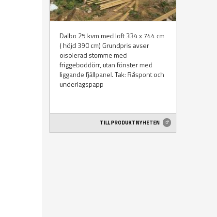
Dalbo 25 kvm med loft 334 x 744 cm
( höjd 390 cm) Grundpris avser
oisolerad stomme med
friggeboddörr, utan fönster med
liggande fjällpanel. Tak: Råspont och
underlagspapp
TILL PRODUKTNYHETEN