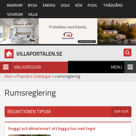
Hoppa till huvudinnehåll
BADRUM
BYGG
ENERGI
GOLV
KÖK
POOL
TRÄDGÅRD
SOVRUM
VILLA
VÄLJ KATEGORI
MENU
Hem
»
Populära Sökningar
» rumsreglering
Rumsreglering
REDAKTIONEN TIPSAR
VISA FLER
Snyggt och klimatsmart att bygga hus med tegel