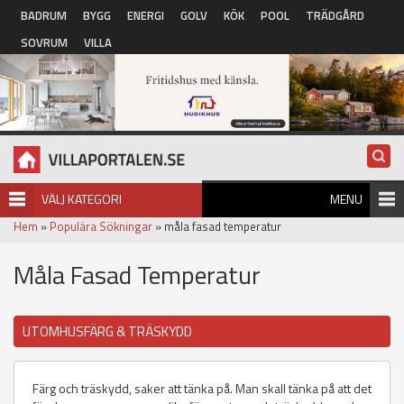
Hoppa till huvudinnehåll
BADRUM
BYGG
ENERGI
GOLV
KÖK
POOL
TRÄDGÅRD
SOVRUM
VILLA
VÄLJ KATEGORI
MENU
Hem
»
Populära Sökningar
» måla fasad temperatur
Måla Fasad Temperatur
UTOMHUSFÄRG & TRÄSKYDD
Färg och träskydd, saker att tänka på. Man skall tänka på att det