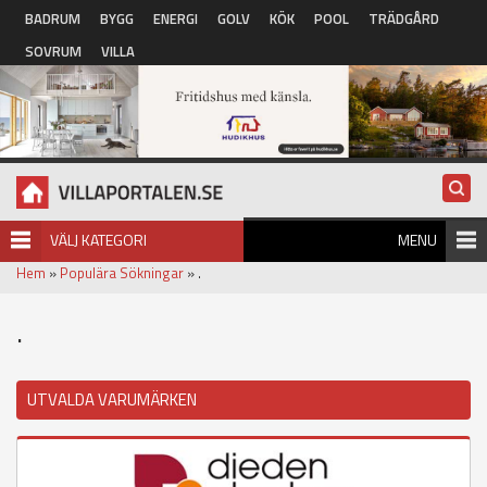
Hoppa till huvudinnehåll
BADRUM
BYGG
ENERGI
GOLV
KÖK
POOL
TRÄDGÅRD
SOVRUM
VILLA
VÄLJ KATEGORI
MENU
Hem
»
Populära Sökningar
» .
.
UTVALDA VARUMÄRKEN