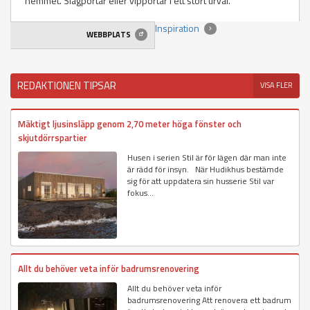
hemmet. Slagportar eller vipportar i ett stort urval.
Inspiration
WEBBPLATS
REDAKTIONEN TIPSAR
VISA FLER
Mäktigt ljusinsläpp genom 2,70 meter höga fönster och
skjutdörrspartier
Husen i serien Stil är för lägen där man inte
är rädd för insyn. När Hudikhus bestämde
sig för att uppdatera sin husserie Stil var
fokus...
Allt du behöver veta inför badrumsrenovering
Allt du behöver veta inför
badrumsrenovering Att renovera ett badrum