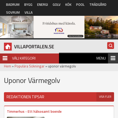
Hoppa till huvudinnehåll
BADRUM
BYGG
ENERGI
GOLV
KÖK
POOL
TRÄDGÅRD
SOVRUM
VILLA
VÄLJ KATEGORI
MENU
Hem
»
Populära Sökningar
» uponor värmegolv
Uponor Värmegolv
REDAKTIONEN TIPSAR
VISA FLER
Timmerhus - Ett hälsosamt boende