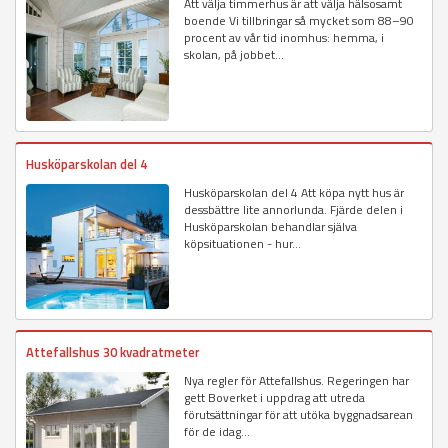
Att välja timmerhus är att välja hälsosamt
boende Vi tillbringar så mycket som 88–90
procent av vår tid inomhus: hemma, i
skolan, på jobbet...
Husköparskolan del 4
Husköparskolan del 4 Att köpa nytt hus är
dessbättre lite annorlunda. Fjärde delen i
Husköparskolan behandlar själva
köpsituationen - hur...
Attefallshus 30 kvadratmeter
Nya regler för Attefallshus. Regeringen har
gett Boverket i uppdrag att utreda
förutsättningar för att utöka byggnadsarean
för de idag...