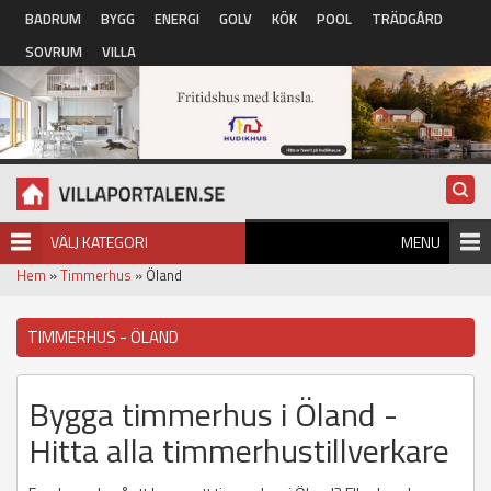
Hoppa till huvudinnehåll
BADRUM
BYGG
ENERGI
GOLV
KÖK
POOL
TRÄDGÅRD
SOVRUM
VILLA
VÄLJ KATEGORI
MENU
Hem
»
Timmerhus
» Öland
TIMMERHUS - ÖLAND
Bygga timmerhus i Öland -
Hitta alla timmerhustillverkare