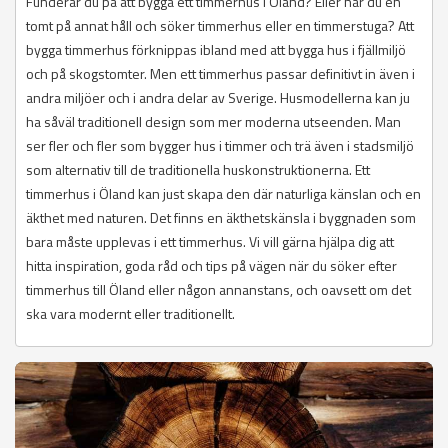
Funderar du på att bygga ett timmerhus i Öland? Eller har du en
tomt på annat håll och söker timmerhus eller en timmerstuga? Att
bygga timmerhus förknippas ibland med att bygga hus i fjällmiljö
och på skogstomter. Men ett timmerhus passar definitivt in även i
andra miljöer och i andra delar av Sverige. Husmodellerna kan ju
ha såväl traditionell design som mer moderna utseenden. Man
ser fler och fler som bygger hus i timmer och trä även i stadsmiljö
som alternativ till de traditionella huskonstruktionerna. Ett
timmerhus i Öland kan just skapa den där naturliga känslan och en
äkthet med naturen. Det finns en äkthetskänsla i byggnaden som
bara måste upplevas i ett timmerhus. Vi vill gärna hjälpa dig att
hitta inspiration, goda råd och tips på vägen när du söker efter
timmerhus till Öland eller någon annanstans, och oavsett om det
ska vara modernt eller traditionellt.