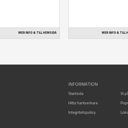
MER INFO & TILL HEMSIDA
MER INFO & TILL
INFORMATION
Startsida
Vi p
Hitta hantverkare
Pop
Integritetspolicy
Loka