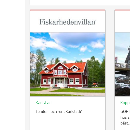
Karlstad
Kop
Tomter i och runt Karlstad?
GÖR E
hus s
bäst..