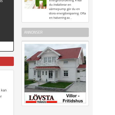
as
energiförbrukning. • När
du installerar en
värmepump gör du en
stora energibesparing. Ofta
en halvering av...
ANNONSER
m kan
er