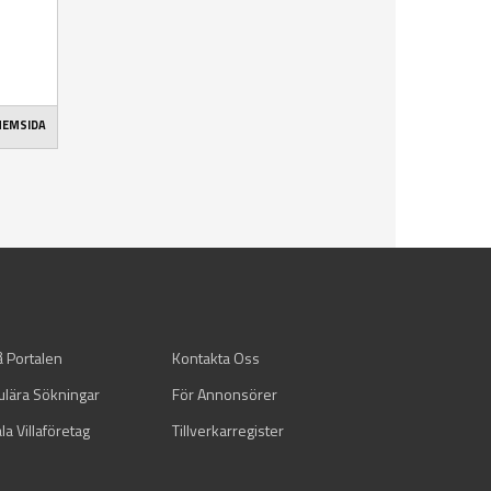
 HEMSIDA
å Portalen
Kontakta Oss
ulära Sökningar
För Annonsörer
la Villaföretag
Tillverkarregister