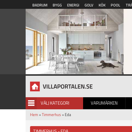
Hoppa till huvudinnehåll
BADRUM
BYGG
ENERGI
GOLV
KÖK
POOL
TR
VÄLJ KATEGORI
VARUMÄRKEN
BILDGALLERI
Hem
»
Timmerhus
» Eda
TIMMERHUS - EDA