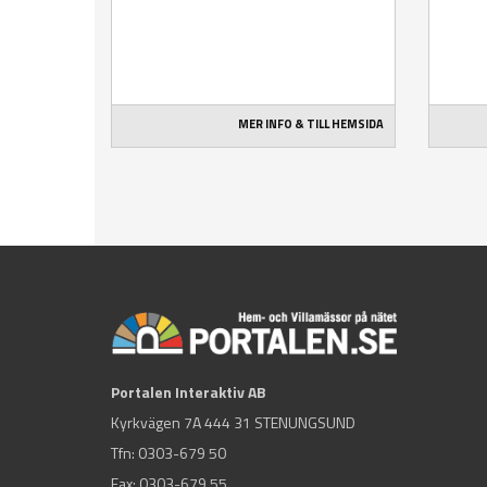
MER INFO & TILL HEMSIDA
Portalen Interaktiv AB
Kyrkvägen 7A 444 31 STENUNGSUND
Tfn:
0303-679 50
Fax: 0303-679 55