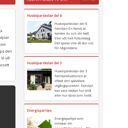
Husköparskolan del 6
Husköparskolan del 6
Familjen En familj är
ga
kanske du och din katt.
iljöer
Eller ett helt fotbollslag.
Det spelar inte så stor roll,
 som
för någonstans...
kapa den
i vill
Husköparskolan del 3
avsett
Husköparskolan del 3
Familjesituationen är
oftast den självklara
utgångspunkten. Familjer
kan vara nästan hur små
eller hur stora som helst...
Energispartips
Energispartips som
minskar din