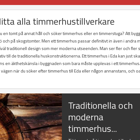
tta alla timmerhustillverkare
 du en tomt på annat håll och söker timmerhus eller en timmerstuga? Att byg
jö och på skogstomter. Men ett timmerhus passar definitivt in även i andra m
åväl traditionell design som mer moderna utseenden. Man ser fler och fler
tiv till de traditionella huskonstruktionerna. Ett timmerhus i Eda kan just s
nns en äkthetskänsla i byggnaden som bara måste upplevas i ett timmerhus. V
 på vägen när du söker efter timmerhus till Eda eller någon annanstans, och o
Traditionella och
moderna
timmerhus...