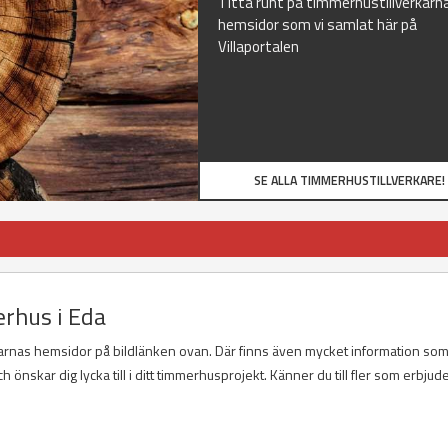
Titta runt på timmerhustillverkarn
hemsidor som vi samlat här på
Villaportalen
SE ALLA TIMMERHUSTILLVERKARE!
rhus i Eda
karnas hemsidor på bildlänken ovan. Där finns även mycket information so
h önskar dig lycka till i ditt timmerhusprojekt. Känner du till fler som erbjud