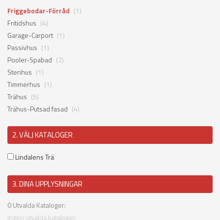
Friggebodar-Förråd
(1)
Fritidshus
(4)
Garage-Carport
(1)
Passivhus
(1)
Pooler-Spabad
(2)
Stenhus
(1)
Timmerhus
(1)
Trähus
(5)
Trähus-Putsad fasad
(4)
2. VÄLJ KATALOGER
Lindalens Trä
3. DINA UPPLYSNINGAR
0
Utvalda Kataloger:
Ingen utvalda kataloger.