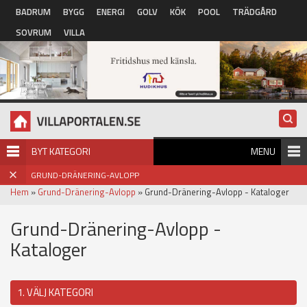
Hoppa till huvudinnehåll
BADRUM
BYGG
ENERGI
GOLV
KÖK
POOL
TRÄDGÅRD
SOVRUM
VILLA
BYT KATEGORI
MENU
GRUND-DRÄNERING-AVLOPP
Hem
»
Grund-Dränering-Avlopp
» Grund-Dränering-Avlopp - Kataloger
Grund-Dränering-Avlopp -
Kataloger
1. VÄLJ KATEGORI