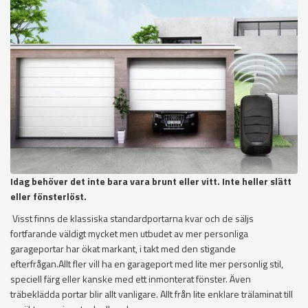
Idag behöver det inte bara vara brunt eller vitt. Inte heller slätt
eller fönsterlöst.
Visst finns de klassiska standardportarna kvar och de säljs
fortfarande väldigt mycket men utbudet av mer personliga
garageportar har ökat markant, i takt med den stigande
efterfrågan.Allt fler vill ha en garageport med lite mer personlig stil,
speciell färg eller kanske med ett inmonterat fönster. Även
träbeklädda portar blir allt vanligare. Allt från lite enklare trälaminat till