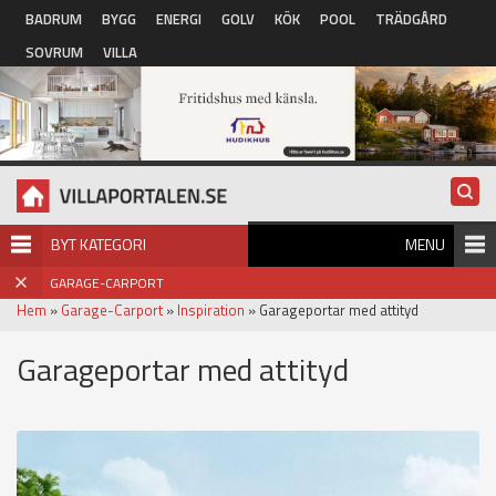
Hoppa till huvudinnehåll
BADRUM
BYGG
ENERGI
GOLV
KÖK
POOL
TRÄDGÅRD
SOVRUM
VILLA
BYT KATEGORI
MENU
GARAGE-CARPORT
Hem
»
Garage-Carport
»
Inspiration
» Garageportar med attityd
Garageportar med attityd