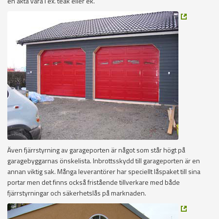
en äkta vara i ex. teak eller ek.
Även fjärrstyrning av garageporten är något som står högt på
garagebyggarnas önskelista. Inbrottsskydd till garageporten är en
annan viktig sak. Många leverantörer har speciellt låspaket till sina
portar men det finns också fristående tillverkare med både
fjärrstyrningar och säkerhetslås på marknaden.