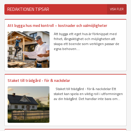
REDAKTIONEN TIPSAR
VISA FLER
Att bygga hus med kontroll – kostnader och valmöjligheter
Att bygga ett eget hus är förknippat med
frihet, långsiktighet och möjligheten att
skapa ett boende som verkligen passar de
egna behoven....
Staket till trädgård - för & nackdelar
Staket till trädgård - för & nackdelar Ett
staket kan spela en viktig roll i utformningen
av din trädgård. Det handlar inte bara om...