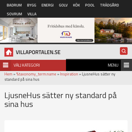
Hoppa till huvudinnehåll
BADRUM
BYGG
ENERGI
GOLV
KÖK
POOL
TRÄDGÅRD
SOVRUM
VILLA
VÄLJ KATEGORI
MENU
Hem
»
%taxonomy_term:name
»
Inspiration
» LjusneHus sätter ny
standard på sina hus
LjusneHus sätter ny standard på
sina hus