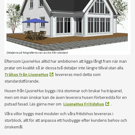
Eftersom LjusneHus alltid har ambitionen att ligga långt fram när man
pratar om kvalité så är dessa två detaljer inte längre tillval utan alla
Trähus från LjusneHus
levereras med detta som
standardutförande.
Husen från LjusneHus byggs i trä stommar och brukar ha träpanel,
men om man önskar kan de även leverera husen förberedda för en
putsad fasad. Läs gärna mer om
LjusneHus Fritidshus
.
Våra villor byggs med moduler och våra fritidshus levereras i
storblock, allt för att anpassa ett husbygge efter kundens behov och
önskemål.