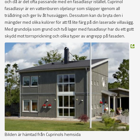
och då är det ofta passande med en fasadlasyr istället. Cuprinol
fasadlasyr är en vattenburen oljelasyr som släpper igenom all
träådring och ger liv åt husväggen. Dessutom kan du bryta den i
mängder med olika kulörer för att få lite färg på din laserade villavägg.
Med grundolja som grund och två lager med fasadlasyr har du ett gott
skydd mot torrsprickning och olika typer av angrepp på fasaden.
Bilden är hämtad från Cuprinols hemsida