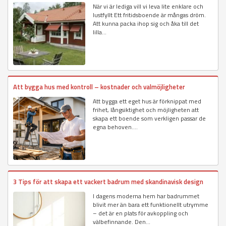
När vi är lediga vill vi leva lite enklare och
lustfyllt Ett fritidsboende är mångas dröm.
Att kunna packa ihop sig och åka till det
lilla...
Att bygga hus med kontroll – kostnader och valmöjligheter
Att bygga ett eget hus är förknippat med
frihet, långsiktighet och möjligheten att
skapa ett boende som verkligen passar de
egna behoven....
3 Tips för att skapa ett vackert badrum med skandinavisk design
I dagens moderna hem har badrummet
blivit mer än bara ett funktionellt utrymme
– det är en plats för avkoppling och
välbefinnande. Den...