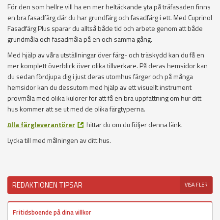
För den som hellre vill ha en mer heltäckande yta på träfasaden finns
en bra fasadfärg där du har grundfärg och fasadfärg i ett. Med Cuprinol
Fasadfärg Plus sparar du alltså både tid och arbete genom att både
grundmåla och fasadmåla på en och samma gång.
Med hjälp av våra utställningar över färg- och träskydd kan du få en
mer komplett överblick över olika tillverkare. På deras hemsidor kan
du sedan fördjupa dig i just deras utomhus färger och på många
hemsidor kan du dessutom med hjälp av ett visuellt instrument
provmåla med olika kulörer för att få en bra uppfattning om hur ditt
hus kommer att se ut med de olika färgtyperna.
Alla färgleverantörer
hittar du om du följer denna länk.
Lycka till med målningen av ditt hus.
REDAKTIONEN TIPSAR
VISA FLER
Fritidsboende på dina villkor