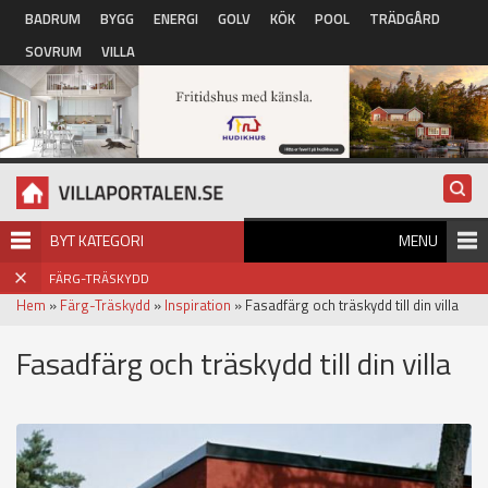
Hoppa till huvudinnehåll
BADRUM
BYGG
ENERGI
GOLV
KÖK
POOL
TRÄDGÅRD
SOVRUM
VILLA
BYT KATEGORI
MENU
FÄRG-TRÄSKYDD
Hem
»
Färg-Träskydd
»
Inspiration
» Fasadfärg och träskydd till din villa
Fasadfärg och träskydd till din villa