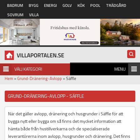
Hoppa till huvudinnehåll
BADRUM
BYGG
ENERGI
GOLV
KÖK
POOL
TRÄDGÅRD
SOVRUM
VILLA
VÄLJ KATEGORI
MENU
Hem
»
Grund-Dränering-Avlopp
» Säffle
GRUND-DRÄNERING-AVLOPP - SÄFFLE
När det gäller avlopp, dränering och husgrunder i Säffle för att
bygga nytt eller bygga om så finns det mycket information att
hämta både från hustillverkarna och de specialiserade
leverantörerna inom avlopp, husgrunder och dränering. Det finns