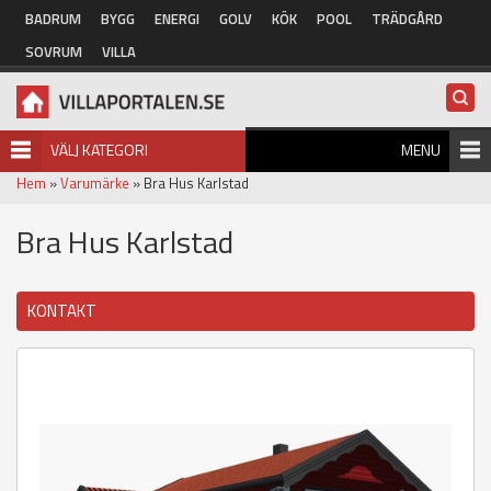
Hoppa till huvudinnehåll
BADRUM
BYGG
ENERGI
GOLV
KÖK
POOL
TRÄDGÅRD
SOVRUM
VILLA
VÄLJ KATEGORI
MENU
Hem
»
Varumärke
» Bra Hus Karlstad
Bra Hus Karlstad
KONTAKT