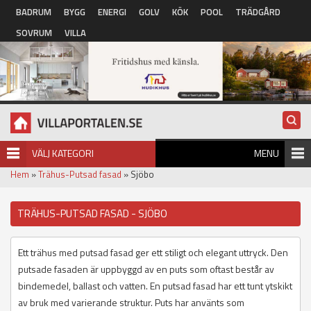
Hoppa till huvudinnehåll
BADRUM
BYGG
ENERGI
GOLV
KÖK
POOL
TRÄDGÅRD
SOVRUM
VILLA
VÄLJ KATEGORI
MENU
Hem
»
Trähus-Putsad fasad
» Sjöbo
TRÄHUS-PUTSAD FASAD - SJÖBO
Ett trähus med putsad fasad ger ett stiligt och elegant uttryck. Den
putsade fasaden är uppbyggd av en puts som oftast består av
bindemedel, ballast och vatten. En putsad fasad har ett tunt ytskikt
av bruk med varierande struktur. Puts har använts som