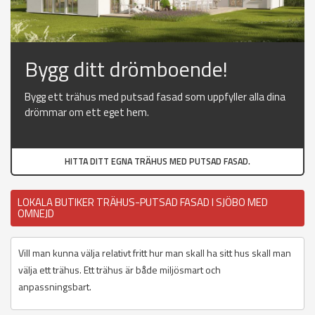
Bygg ditt drömboende!
Bygg ett trähus med putsad fasad som uppfyller alla dina
drömmar om ett eget hem.
HITTA DITT EGNA TRÄHUS MED PUTSAD FASAD.
LOKALA BUTIKER TRÄHUS-PUTSAD FASAD I SJÖBO MED
OMNEJD
Vill man kunna välja relativt fritt hur man skall ha sitt hus skall man
välja ett trähus. Ett trähus är både miljösmart och
anpassningsbart.