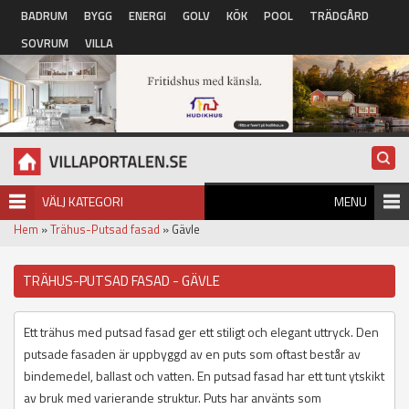
Hoppa till huvudinnehåll
BADRUM
BYGG
ENERGI
GOLV
KÖK
POOL
TRÄDGÅRD
SOVRUM
VILLA
VÄLJ KATEGORI
MENU
Hem
»
Trähus-Putsad fasad
» Gävle
TRÄHUS-PUTSAD FASAD - GÄVLE
Ett trähus med putsad fasad ger ett stiligt och elegant uttryck. Den
putsade fasaden är uppbyggd av en puts som oftast består av
bindemedel, ballast och vatten. En putsad fasad har ett tunt ytskikt
av bruk med varierande struktur. Puts har använts som