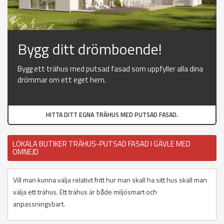
Bygg ditt drömboende!
Bygg ett trähus med putsad fasad som uppfyller alla dina
drömmar om ett eget hem.
HITTA DITT EGNA TRÄHUS MED PUTSAD FASAD.
LOKALA BUTIKER TRÄHUS-PUTSAD FASAD I GÄVLE MED
OMNEJD
Vill man kunna välja relativt fritt hur man skall ha sitt hus skall man
välja ett trähus. Ett trähus är både miljösmart och
anpassningsbart.