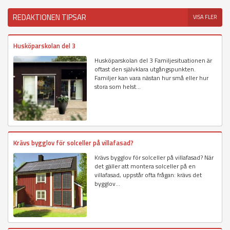
REDAKTIONEN TIPSAR
VISA FLER
Husköparskolan del 3
Husköparskolan del 3 Familjesituationen är
oftast den självklara utgångspunkten.
Familjer kan vara nästan hur små eller hur
stora som helst...
Krävs bygglov för solceller på villafasad?
Krävs bygglov för solceller på villafasad? När
det gäller att montera solceller på en
villafasad, uppstår ofta frågan: krävs det
bygglov...