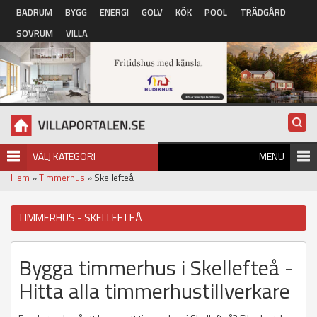
Hoppa till huvudinnehåll
BADRUM
BYGG
ENERGI
GOLV
KÖK
POOL
TRÄDGÅRD
SOVRUM
VILLA
VÄLJ KATEGORI
MENU
Hem
»
Timmerhus
» Skellefteå
TIMMERHUS - SKELLEFTEÅ
Bygga timmerhus i Skellefteå -
Hitta alla timmerhustillverkare