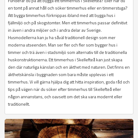
Funderar du på att bygga ett timmerhus i Skellefteå? Eller har du
en tomt på annat håll och söker timmerhus eller en timmerstuga?
Att bygga timmerhus förknippas ibland med att bygga hus i
fjällmiljö och på skogstomter. Men ett timmerhus passar definitivt
in även i andra miljöer och i andra delar av Sverige.
Husmodellerna kan ju ha såväl traditionell design som mer
moderna utseenden. Man ser fler och fler som bygger hus i
timmer och trä även i stadsmiljö som alternativ till de traditionella
huskonstruktionerna. Ett timmerhus i Skellefteå kan just skapa
den där naturliga känslan och en äkthet med naturen. Det finns en
äkthetskänsla i byggnaden som bara måste upplevas i ett
timmerhus. Vi vill gärna hjälpa dig att hitta inspiration, goda råd och
tips på vägen när du söker efter timmerhus till Skellefteå eller
någon annanstans, och oavsett om det ska vara modernt eller
traditionellt.