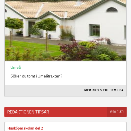
Umeå
Söker du tomt i Umeåtrakten?
MER INFO & TILL HEMSIDA
REDAKTIONEN TIPSAR
VISA FLER
Husköparskolan del 2