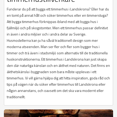
Funderar du på att bygga ett timmerhus i Landskrona? Eller har du
en tomt på annat håll och söker timmerhus eller en timmerstuga?
Att bygga timmerhus förknippas ibland med att bygga hus i
fjällmiljö och på skogstomter. Men ett timmerhus passar definitivt
in även i andra miljöer och i andra delar av Sverige.
Husmodellerna kan ju ha såväl traditionell design som mer
moderna utseenden. Man ser fler och fler som bygger hus i
timmer och trä även i stadsmiljö som alternativ till de traditionella
huskonstruktionerna. Ett timmerhus i Landskrona kan just skapa
den där naturliga känslan och en äkthet med naturen. Det finns en
äkthetskänsla i byggnaden som bara måste upplevas i ett
timmerhus. Vi vill gärna hjälpa dig att hitta inspiration, goda råd och
tips på vägen när du söker efter timmerhus till Landskrona eller
någon annanstans, och oavsett om det ska vara modernt eller
traditionellt.