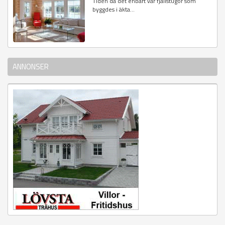
Tiden då det enbart var fjällstugor som
byggdes i äkta...
ANNONSER