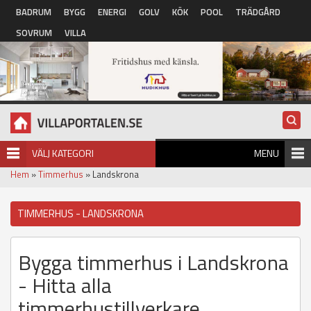
Hoppa till huvudinnehåll
BADRUM
BYGG
ENERGI
GOLV
KÖK
POOL
TRÄDGÅRD
SOVRUM
VILLA
VÄLJ KATEGORI
MENU
Hem
»
Timmerhus
» Landskrona
TIMMERHUS - LANDSKRONA
Bygga timmerhus i Landskrona
- Hitta alla
timmerhustillverkare