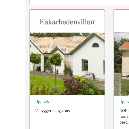
Uppsala
Upps
Vi bygger riktiga hus
GÖR E
hus s
bäst..