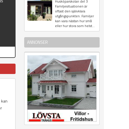
as
Husköparskolan del 3
Familjesituationen är
oftast den självklara
utgångspunkten. Familjer
kan vara nästan hur små
eller hur stora som helst...
ANNONSER
m kan
er