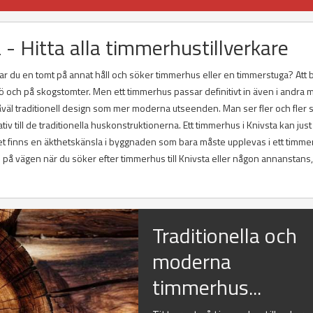
- Hitta alla timmerhustillverkare
har du en tomt på annat håll och söker timmerhus eller en timmerstuga? Att
jö och på skogstomter. Men ett timmerhus passar definitivt in även i andra m
åväl traditionell design som mer moderna utseenden. Man ser fler och fler
iv till de traditionella huskonstruktionerna. Ett timmerhus i Knivsta kan jus
et finns en äkthetskänsla i byggnaden som bara måste upplevas i ett timmer
tips på vägen när du söker efter timmerhus till Knivsta eller någon annanstans
Traditionella och
moderna
timmerhus...