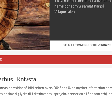
Titta runt på timmerhustillverkarn
hemsidor som vi samlat här på
Villaportalen
SE ALLA TIMMERHUSTILLVERKARE!
JD
rhus i Knivsta
karnas hemsidor på bildlänken ovan. Där finns även mycket information so
h önskar dig lycka till i ditt timmerhusprojekt. Känner du till fler som erbjud