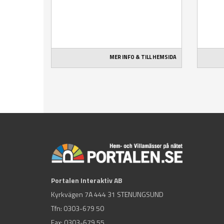
MER INFO & TILL HEMSIDA
Portalen Interaktiv AB
Kyrkvägen 7A 444 31 STENUNGSUND
Tfn:
0303-679 50
Fax: 0303-679 55