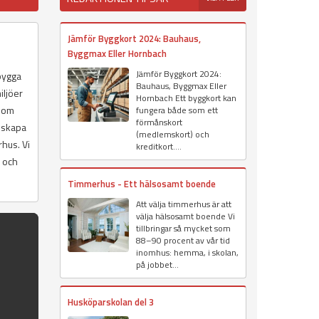
Jämför Byggkort 2024: Bauhaus,
Byggmax Eller Hornbach
Jämför Byggkort 2024:
 bygga
Bauhaus, Byggmax Eller
iljöer
Hornbach Ett byggkort kan
 som
fungera både som ett
förmånskort
t skapa
(medlemskort) och
hus. Vi
kreditkort....
, och
Timmerhus - Ett hälsosamt boende
Att välja timmerhus är att
välja hälsosamt boende Vi
tillbringar så mycket som
88–90 procent av vår tid
inomhus: hemma, i skolan,
på jobbet...
Husköparskolan del 3