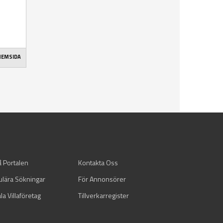
 HEMSIDA
å Portalen
Kontakta Oss
ulära Sökningar
För Annonsörer
la Villaföretag
Tillverkarregister