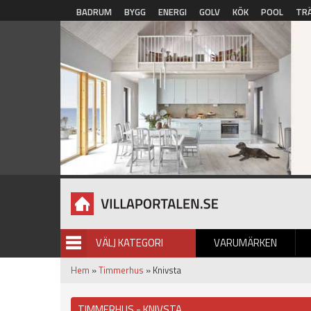
Hoppa till huvudinnehåll
BADRUM
BYGG
ENERGI
GOLV
KÖK
POOL
TR
VÄLJ KATEGORI
VARUMÄRKEN
BILDGALLERI
Hem
»
Timmerhus
» Knivsta
TIMMERHUS - KNIVSTA