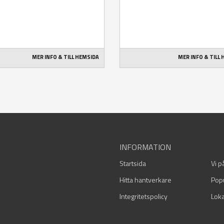
MER INFO & TILL HEMSIDA
MER INFO & TILL
INFORMATION
Startsida
Vi p
Hitta hantverkare
Pop
Integritetspolicy
Loka