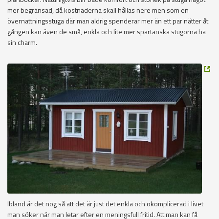
mer begränsad, då kostnaderna skall hållas nere men som en
övernattningsstuga där man aldrig spenderar mer än ett par nätter åt
gången kan även de små, enkla och lite mer spartanska stugorna ha
sin charm.
Ibland är det nog så att det är just det enkla och okomplicerad i livet
man söker när man letar efter en meningsfull fritid. Att man kan få