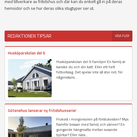
med tillverkare av fritidshus och där kan du enkelt gå in på deras
hemsidor och se hur deras olika stugtyper ser ut.
REDAKTIONEN TIPSAR
VISA FLER
Husköparskolan del 6
Husköparskolan del 6 Familjen En familj är
kanske du och din katt. Eller ett helt
fotbollslag. Det spelar inte så stor roll, för
någonstans...
Götenehus lanserar ny fritidshusserie!
Frukost i morgonsolen på förstukvisten? Mys
framför brasan med familj och vänner? En
gungande hängmatta mellan susande
björkar? Eller nära...