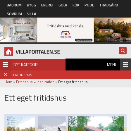
Hoppa till huvudinnehåll
BADRUM
BYGG
ENERGI
GOLV
KÖK
POOL
TRÄDGÅRD
SOVRUM
VILLA
BYT KATEGORI
MENU
FRITIDSHUS
Hem
»
Fritidshus
»
Inspiration
» Ett eget fritidshus
Ett eget fritidshus