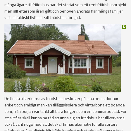
många ägare till fritidshus har det startat som ett rent fritidshusprojekt
men allt eftersom åren gått och behoven ändrats har många familjer
valt att faktiskt flytta till sitt fritidshus för gott.
De flesta tillverkarna av fritidshus beskriver på sina hemsidor hur
enkelt och smidigt man kan tilläggsisolera och vinterbona ett boende
som, från början var tänkt att bara fungera som en sommarbostad. För
att allt fler skall kunna ha råd att unna sig ett fritidshus har tillverkarna
också varit noga med att det skall finnas alternativ för alla sorters
plånböcker. Naturligtvis blir både komfort och storlek på stuga något