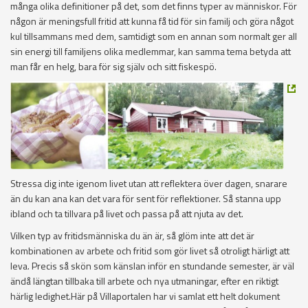
många olika definitioner på det, som det finns typer av människor. För
någon är meningsfull fritid att kunna få tid för sin familj och göra något
kul tillsammans med dem, samtidigt som en annan som normalt ger all
sin energi till familjens olika medlemmar, kan samma tema betyda att
man får en helg, bara för sig själv och sitt fiskespö.
Stressa dig inte igenom livet utan att reflektera över dagen, snarare
än du kan ana kan det vara för sent för reflektioner. Så stanna upp
ibland och ta tillvara på livet och passa på att njuta av det.
Vilken typ av fritidsmänniska du än är, så glöm inte att det är
kombinationen av arbete och fritid som gör livet så otroligt härligt att
leva. Precis så skön som känslan inför en stundande semester, är väl
ändå längtan tillbaka till arbete och nya utmaningar, efter en riktigt
härlig ledighet.Här på Villaportalen har vi samlat ett helt dokument