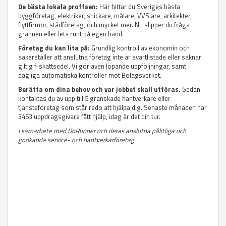
De bästa lokala proffsen:
Här hittar du Sveriges bästa
byggföretag, elektriker, snickare, målare, VVS:are, arkitekter,
flyttfirmor, städföretag, och mycket mer. Nu slipper du fråga
grannen eller leta runt på egen hand.
Företag du kan lita på:
Grundlig kontroll av ekonomin och
säkerställer att anslutna företag inte är svartlistade eller saknar
giltig f-skattsedel. Vi gör även löpande uppföljningar, samt
dagliga automatiska kontroller mot Bolagsverket.
Berätta om dina behov och var jobbet skall utföras.
Sedan
kontaktas du av upp till 5 granskade hantverkare eller
tjänsteföretag som står redo att hjälpa dig. Senaste månaden har
3463 uppdragsgivare fått hjälp, idag är det din tur.
I samarbete med DoRunner och deras anslutna pålitliga och
godkända service- och hantverkarföretag