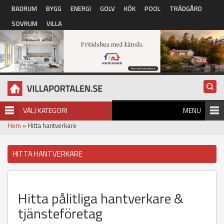
Hoppa till huvudinnehåll
BADRUM
BYGG
ENERGI
GOLV
KÖK
POOL
TRÄDGÅRD
SOVRUM
VILLA
VÄLJ KATEGORI
MENU
Hem
» Hitta hantverkare
HITTA HANTVERKARE
Hitta pålitliga hantverkare &
tjänsteföretag