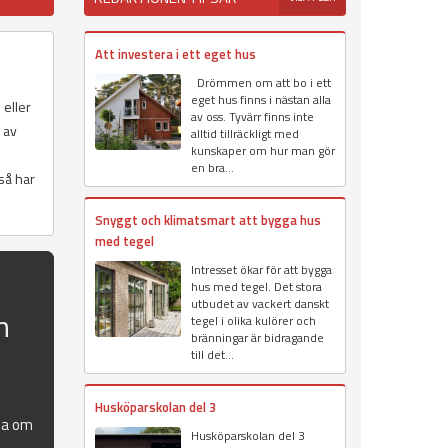
Att investera i ett eget hus
Drömmen om att bo i ett
eget hus finns i nästan alla
 eller
av oss. Tyvärr finns inte
r av
alltid tillräckligt med
kunskaper om hur man gör
en bra...
 så har
Snyggt och klimatsmart att bygga hus
med tegel
Intresset ökar för att bygga
hus med tegel. Det stora
utbudet av vackert danskt
n
tegel i olika kulörer och
bränningar är bidragande
till det...
Husköparskolan del 3
la om
Husköparskolan del 3