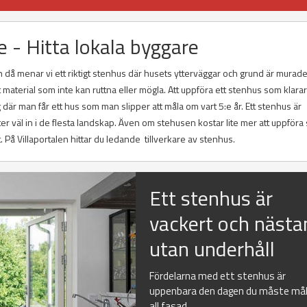
 - Hitta lokala byggare
 då menar vi ett riktigt stenhus där husets ytterväggar och grund är murade
ett material som inte kan ruttna eller mögla. Att uppföra ett stenhus som klara
 där man får ett hus som man slipper att måla om vart 5:e år. Ett stenhus är
älter väl in i de flesta landskap. Även om stehusen kostar lite mer att uppföra
. På Villaportalen hittar du ledande tillverkare av stenhus.
Ett stenhus är
vackert och nästa
utan underhåll
Fördelarna med ett stenhus är
uppenbara den dagen du måste må
all fasad...