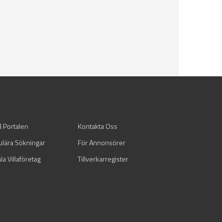
å Portalen
Kontakta Oss
ulära Sökningar
För Annonsörer
la Villaföretag
Tillverkarregister