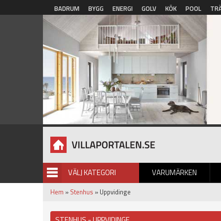
Hoppa till huvudinnehåll
BADRUM
BYGG
ENERGI
GOLV
KÖK
POOL
TR
VÄLJ KATEGORI
VARUMÄRKEN
BILDGALLERI
Hem
»
Stenhus
» Uppvidinge
STENHUS - UPPVIDINGE