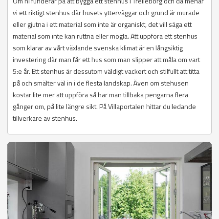
Om ni funderar på att bygga ett stenhus i Trelleborg och då menar
vi ett riktigt stenhus där husets ytterväggar och grund är murade
eller gjutna i ett material som inte är organiskt, det vill säga ett
material som inte kan ruttna eller mögla. Att uppföra ett stenhus
som klarar av vårt växlande svenska klimat är en långsiktig
investering där man får ett hus som man slipper att måla om vart
5:e år. Ett stenhus är dessutom väldigt vackert och stilfullt att titta
på och smälter väl in i de flesta landskap. Även om stehusen
kostar lite mer att uppföra så har man tillbaka pengarna flera
gånger om, på lite längre sikt. På Villaportalen hittar du ledande
tillverkare av stenhus.