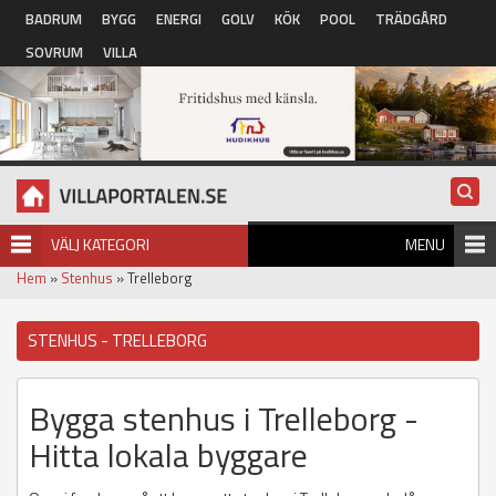
Hoppa till huvudinnehåll
BADRUM
BYGG
ENERGI
GOLV
KÖK
POOL
TRÄDGÅRD
SOVRUM
VILLA
VÄLJ KATEGORI
MENU
Hem
»
Stenhus
» Trelleborg
STENHUS - TRELLEBORG
Bygga stenhus i Trelleborg -
Hitta lokala byggare