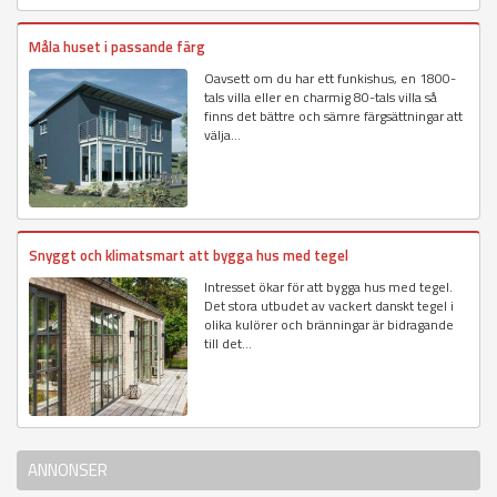
Måla huset i passande färg
Oavsett om du har ett funkishus, en 1800-
tals villa eller en charmig 80-tals villa så
finns det bättre och sämre färgsättningar att
välja...
Snyggt och klimatsmart att bygga hus med tegel
Intresset ökar för att bygga hus med tegel.
Det stora utbudet av vackert danskt tegel i
olika kulörer och bränningar är bidragande
till det...
ANNONSER