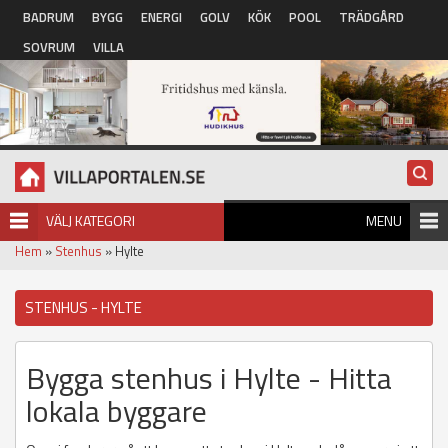
Hoppa till huvudinnehåll
BADRUM
BYGG
ENERGI
GOLV
KÖK
POOL
TRÄDGÅRD
SOVRUM
VILLA
VÄLJ KATEGORI
MENU
Hem
»
Stenhus
» Hylte
STENHUS - HYLTE
Bygga stenhus i Hylte - Hitta
lokala byggare