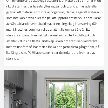
Om ni funderar på att bygga ett stenhus i Hylte och då menar vi ett
riktigt stenhus där husets ytterväggar och grund är murade eller
gjutna i ett material som inte är organiskt, det vill säga ett material
som inte kan ruttna eller mögla. Att uppföra ett stenhus som klarar
av vårt växlande svenska klimat är en långsiktig investering där
man får ett hus som man slipper att måla om vart 5:e år. Ett
stenhus är dessutom väldigt vackert och stilfullt att titta på och
smälter väl in i de flesta landskap. Även om stehusen kostar lite
mer att uppföra så har man tillbaka pengarna flera gånger om, på
lite längre sikt. På Villaportalen hittar du ledande tillverkare av
stenhus.