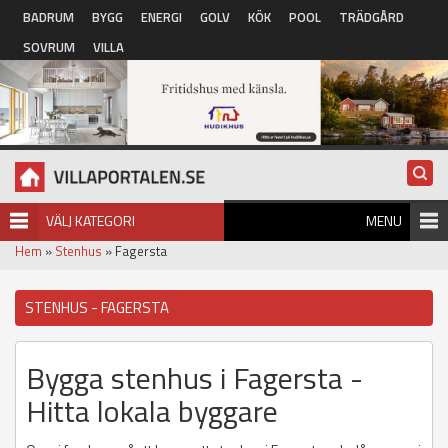
Hoppa till huvudinnehåll
BADRUM
BYGG
ENERGI
GOLV
KÖK
POOL
TRÄDGÅRD
SOVRUM
VILLA
VÄLJ KATEGORI
MENU
Hem
»
Stenhus
» Fagersta
STENHUS - FAGERSTA
Bygga stenhus i Fagersta -
Hitta lokala byggare