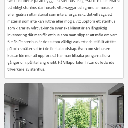
Om ni funderar på att bygga ett stenhus i Fagersta och då menar vi
ett riktigt stenhus där husets ytterväggar och grund är murade
eller gjutna i ett material som inte är organiskt, det vill säga ett
material som inte kan ruttna eller mögla. Att uppföra ett stenhus
som klarar av vårt växlande svenska klimat är en långsiktig
investering där man får ett hus som man slipper att måla om vart
5:e år. Ett stenhus är dessutom väldigt vackert och stilfullt att titta
på och smälter väl in i de flesta landskap. Även om stehusen
kostar lite mer att uppföra så har man tillbaka pengarna flera
gånger om, på lite längre sikt. På Villaportalen hittar du ledande
tillverkare av stenhus.