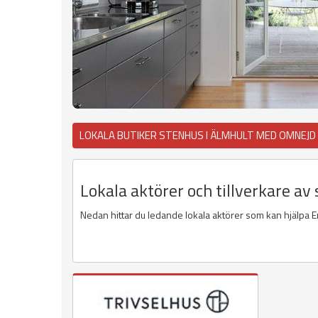
LOKALA BUTIKER STENHUS I ÄLMHULT MED OMNEJD
Lokala aktörer och tillverkare av
Nedan hittar du ledande lokala aktörer som kan hjälpa E