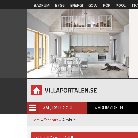
Hoppa till huvudinnehåll
BADRUM
BYGG
ENERGI
GOLV
KÖK
POOL
TR
VÄLJ KATEGORI
VARUMÄRKEN
BILDGALLERI
Hem
»
Stenhus
» Älmhult
STENHUS - ÄLMHULT