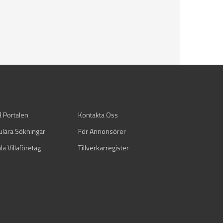
å Portalen
Kontakta Oss
ulära Sökningar
För Annonsörer
la Villaföretag
Tillverkarregister