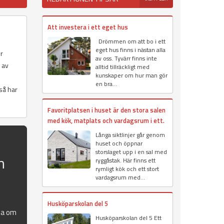
Att investera i ett eget hus
Drömmen om att bo i ett
eget hus finns i nästan alla
er
av oss. Tyvärr finns inte
r av
alltid tillräckligt med
kunskaper om hur man gör
en bra...
 så har
Favoritplatsen i huset är den stora salen
med kök, matplats och vardagsrum i ett.
Långa siktlinjer går genom
huset och öppnar
storslaget upp i en sal med
n
ryggåstak. Här finns ett
rymligt kök och ett stort
vardagsrum med...
Husköparskolan del 5
la om
Husköparskolan del 5 Ett