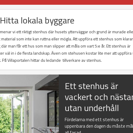
Hitta lokala byggare
 menar vi ett riktigt stenhus där husets ytterväggar och grund är murade ell
ett material som inte kan ruttna eller mögla. Att uppföra ett stenhus som klara
 där man får ett hus som man slipper att måla om vart 5:e år. Ett stenhus är
älter väl in i de flesta landskap. Även om stehusen kostar lite mer att uppföra
. På Villaportalen hittar du ledande tillverkare av stenhus.
Ett stenhus är
vackert och nästa
utan underhåll
Fördelarna med ett stenhus är
uppenbara den dagen du måste må
all fasad...