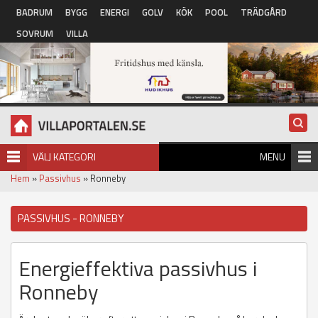
Hoppa till huvudinnehåll
BADRUM
BYGG
ENERGI
GOLV
KÖK
POOL
TRÄDGÅRD
SOVRUM
VILLA
VÄLJ KATEGORI
MENU
Hem
»
Passivhus
» Ronneby
PASSIVHUS - RONNEBY
Energieffektiva passivhus i
Ronneby