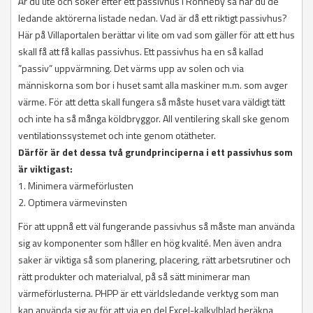
Är du ute och söker efter ett passivhus i Ronneby så har du de
ledande aktörerna listade nedan. Vad är då ett riktigt passivhus?
Här på Villaportalen berättar vi lite om vad som gäller för att ett hus
skall få att få kallas passivhus. Ett passivhus ha en så kallad
”passiv” uppvärmning. Det värms upp av solen och via
människorna som bor i huset samt alla maskiner m.m. som avger
värme. För att detta skall fungera så måste huset vara väldigt tätt
och inte ha så många köldbryggor. All ventilering skall ske genom
ventilationssystemet och inte genom otätheter.
Därför är det dessa två grundprinciperna i ett passivhus som
är viktigast:
1. Minimera värmeförlusten
2. Optimera värmevinsten
För att uppnå ett väl fungerande passivhus så måste man använda
sig av komponenter som håller en hög kvalité. Men även andra
saker är viktiga så som planering, placering, rätt arbetsrutiner och
rätt produkter och materialval, på så sätt minimerar man
värmeförlusterna. PHPP är ett världsledande verktyg som man
kan använda sig av för att via en del Excel-kalkylblad beräkna