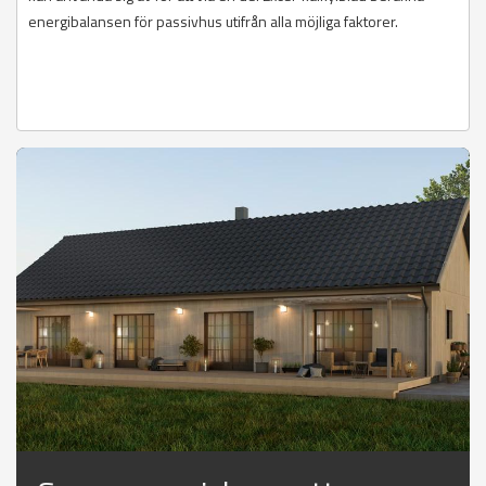
energibalansen för passivhus utifrån alla möjliga faktorer.