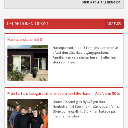
MER INFO & TILL HEMSIDA
REDAKTIONEN TIPSAR
VISA FLER
Husköparskolan del 3
Husköparskolan del 3 Familjesituationen är
oftast den självklara utgångspunkten.
Familjer kan vara nästan hur små eller hur
stora som helst...
Från farfars ladugård till en modern hustillverkare – Villa Varm 50 år
Under 70-talet gick flyttvågen från
Norrbotten till Stockholm, där jobben fanns.
Börje och Inga-Britt Björkman hakade på,
men hemlängtan...