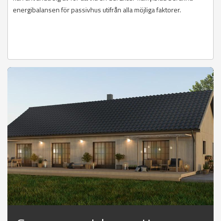
energibalansen för passivhus utifrån alla möjliga faktorer.