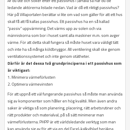
Är du ute och söker efter ett passivhus i Järfälla så har du de
ledande aktörerna listade nedan. Vad är då ett riktigt passivhus?
Här på Villaportalen berättar vi lite om vad som gäller för att ett hus
skall få att få kallas passivhus. Ett passivhus ha en så kallad
”passiv” uppvärmning. Det värms upp av solen och via
människorna som bor i huset samt alla maskiner m.m. som avger
värme. För att detta skall fungera så måste huset vara väldigt tätt
och inte ha så många köldbryggor. All ventilering skall ske genom
ventilationssystemet och inte genom otätheter.
Därför är det dessa två grundprinciperna i ett passivhus som
är viktigast:
1. Minimera värmeförlusten
2. Optimera värmevinsten
För att uppnå ett väl fungerande passivhus så måste man använda
sig av komponenter som håller en hög kvalité. Men även andra
saker är viktiga så som planering, placering, rätt arbetsrutiner och
rätt produkter och materialval, på så sätt minimerar man
värmeförlusterna. PHPP är ett världsledande verktyg som man
kan använda sig av för att via en del Excel-kalkylblad beräkna