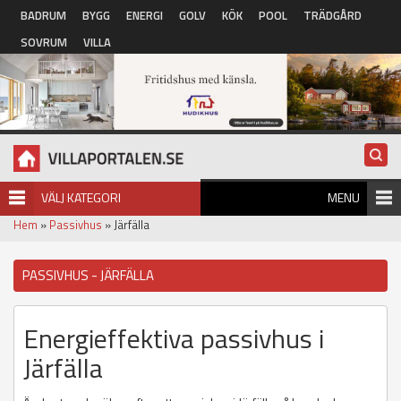
Hoppa till huvudinnehåll
BADRUM
BYGG
ENERGI
GOLV
KÖK
POOL
TRÄDGÅRD
SOVRUM
VILLA
VÄLJ KATEGORI
MENU
Hem
»
Passivhus
» Järfälla
PASSIVHUS - JÄRFÄLLA
Energieffektiva passivhus i
Järfälla