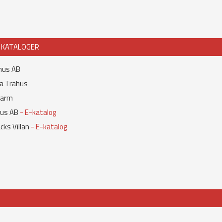
J KATALOGER
hus AB
a Trähus
Varm
us AB
- E-katalog
ks Villan
- E-katalog