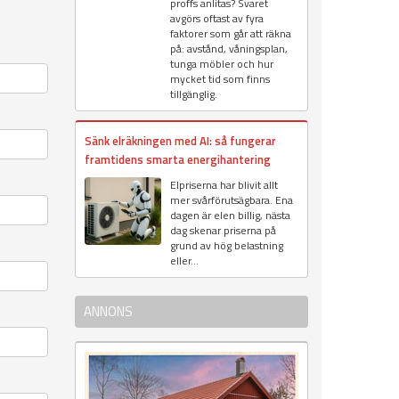
proffs anlitas? Svaret
avgörs oftast av fyra
faktorer som går att räkna
på: avstånd, våningsplan,
tunga möbler och hur
mycket tid som finns
tillgänglig.
Sänk elräkningen med AI: så fungerar
framtidens smarta energihantering
Elpriserna har blivit allt
mer svårförutsägbara. Ena
dagen är elen billig, nästa
dag skenar priserna på
grund av hög belastning
eller...
ANNONS