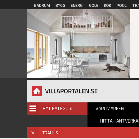
Hoppa till huvudinnehåll
BADRUM
BYGG
ENERGI
GOLV
KÖK
POOL
TR
BYT KATEGORI
VARUMÄRKEN
HITTA HANTVERKA
Hem
»
Trähus
» Trähus - Kataloger
X
TRÄHUS