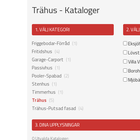
Trähus - Kataloger
1. VÄLJ KATEGORI
2. VÄL
Friggebodar-Förråd
(1)
Eksjö
Fritidshus
(4)
Lövst
Garage-Carport
(1)
Villa 
Passivhus
(1)
Boroh
Pooler-Spabad
(2)
Mjöbäc
Stenhus
(1)
Timmerhus
(1)
Trähus
(5)
Trähus-Putsad fasad
(4)
3. DINA UPPLYSNINGAR
0
Utvalda Kataloger: