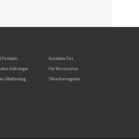
å Portalen
Kontakta Oss
ulära Sökningar
För Annonsörer
la Villaföretag
Tillverkarregister