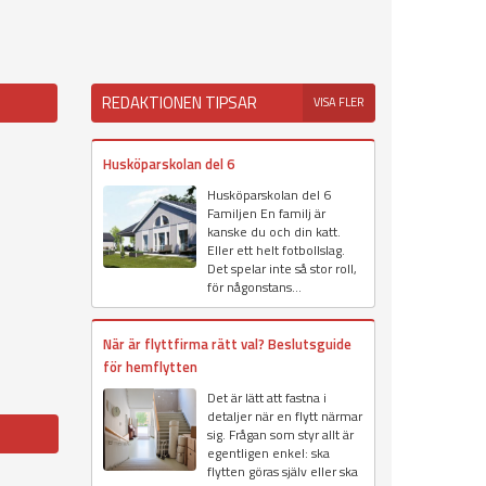
REDAKTIONEN TIPSAR
VISA FLER
Husköparskolan del 6
Husköparskolan del 6
Familjen En familj är
kanske du och din katt.
Eller ett helt fotbollslag.
Det spelar inte så stor roll,
för någonstans...
När är flyttfirma rätt val? Beslutsguide
för hemflytten
Det är lätt att fastna i
detaljer när en flytt närmar
sig. Frågan som styr allt är
egentligen enkel: ska
flytten göras själv eller ska