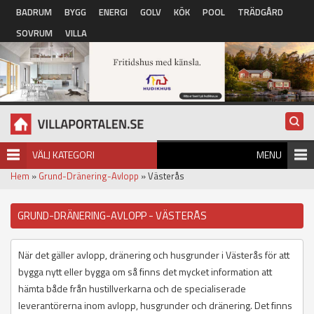
Hoppa till huvudinnehåll
BADRUM
BYGG
ENERGI
GOLV
KÖK
POOL
TRÄDGÅRD
SOVRUM
VILLA
VÄLJ KATEGORI
MENU
Hem
»
Grund-Dränering-Avlopp
» Västerås
GRUND-DRÄNERING-AVLOPP - VÄSTERÅS
När det gäller avlopp, dränering och husgrunder i Västerås för att
bygga nytt eller bygga om så finns det mycket information att
hämta både från hustillverkarna och de specialiserade
leverantörerna inom avlopp, husgrunder och dränering. Det finns