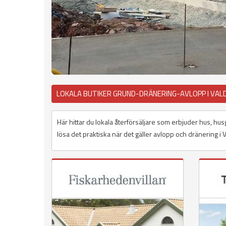
LOKALA BUTIKER GRUND-DRÄNERING-AVLOPP I VA
Här hittar du lokala återförsäljare som erbjuder hus, hus
lösa det praktiska när det gäller avlopp och dränering i