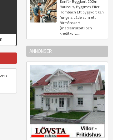
Jämför Byggkort 2024:
Bauhaus, Byggmax Eller
Hornbach Ett byggkort kan
fungera både som ett
förmånskort
(medlemskort) och
kreditkort....
PP
ANNONSER
även