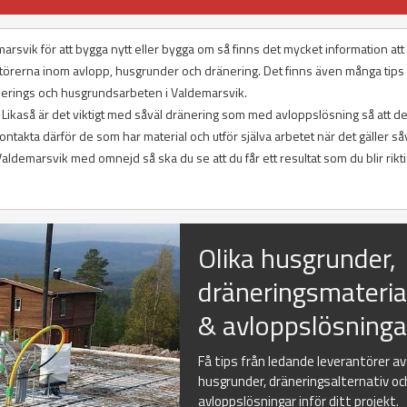
arsvik för att bygga nytt eller bygga om så finns det mycket information at
ntörerna inom avlopp, husgrunder och dränering. Det finns även många tips
änerings och husgrundsarbeten i Valdemarsvik.
t. Likaså är det viktigt med såväl dränering som med avloppslösning så att de
ntakta därför de som har material och utför själva arbetet när det gäller så
demarsvik med omnejd så ska du se att du får ett resultat som du blir rikti
Olika husgrunder,
dräneringsmateria
& avloppslösninga
Få tips från ledande leverantörer av
husgrunder, dräneringsalternativ oc
avloppslösningar inför ditt projekt.