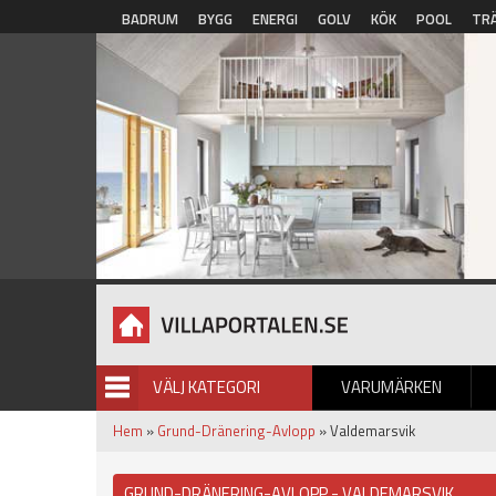
Hoppa till huvudinnehåll
BADRUM
BYGG
ENERGI
GOLV
KÖK
POOL
TR
VÄLJ KATEGORI
VARUMÄRKEN
BILDGALLERI
Hem
»
Grund-Dränering-Avlopp
» Valdemarsvik
GRUND-DRÄNERING-AVLOPP - VALDEMARSVIK