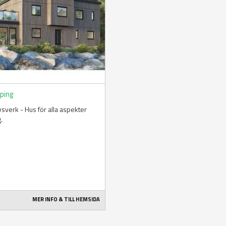
öping
livsverk - Hus för alla aspekter
g.
MER INFO & TILL HEMSIDA