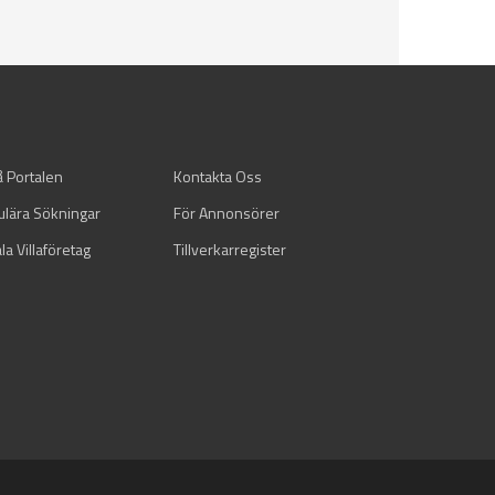
å Portalen
Kontakta Oss
ulära Sökningar
För Annonsörer
la Villaföretag
Tillverkarregister