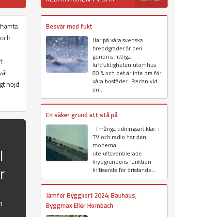
t hämta
Besvär med fukt
 och
Här på våra svenska
breddgrader är den
genomsnittliga
t
luftfuktigheten utomhus
väl
80 % och det är inte bra för
våra bostäder. Redan vid
gt nöjd
en...
En säker grund att stå på
I många tidningsartiklar, i
TV och radio har den
moderna
l
uteluftsventilerade
krypgrundens funktion
r
kritiserats för bristande...
Jämför Byggkort 2024: Bauhaus,
h
Byggmax Eller Hornbach