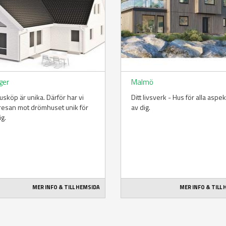
ger
Malmö
husköp är unika. Därför har vi
Ditt livsverk - Hus för alla aspe
 resan mot drömhuset unik för
av dig.
ig.
MER INFO & TILL HEMSIDA
MER INFO & TILL