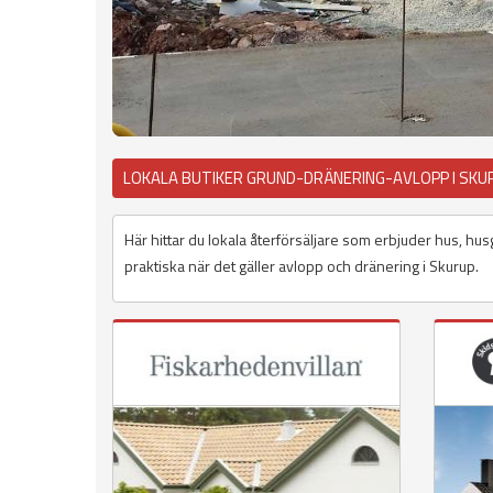
LOKALA BUTIKER GRUND-DRÄNERING-AVLOPP I SKU
Här hittar du lokala återförsäljare som erbjuder hus, hus
praktiska när det gäller avlopp och dränering i Skurup.