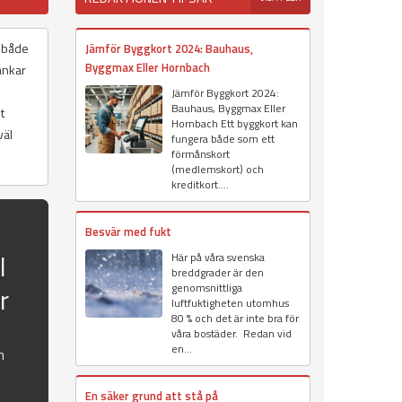
a både
Jämför Byggkort 2024: Bauhaus,
Byggmax Eller Hornbach
ankar
Jämför Byggkort 2024:
Bauhaus, Byggmax Eller
t
Hornbach Ett byggkort kan
väl
fungera både som ett
förmånskort
(medlemskort) och
kreditkort....
Besvär med fukt
l
Här på våra svenska
breddgrader är den
r
genomsnittliga
luftfuktigheten utomhus
80 % och det är inte bra för
våra bostäder. Redan vid
en...
h
En säker grund att stå på