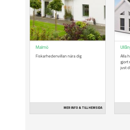
Malmö
Ullån
Fiskarhedenvillan nära dig
Alla 
gjort
just d
MER INFO & TILL HEMSIDA