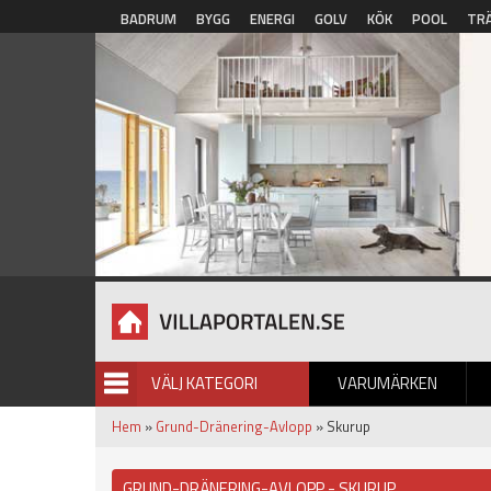
Hoppa till huvudinnehåll
BADRUM
BYGG
ENERGI
GOLV
KÖK
POOL
TR
VÄLJ KATEGORI
VARUMÄRKEN
BILDGALLERI
Hem
»
Grund-Dränering-Avlopp
» Skurup
GRUND-DRÄNERING-AVLOPP - SKURUP