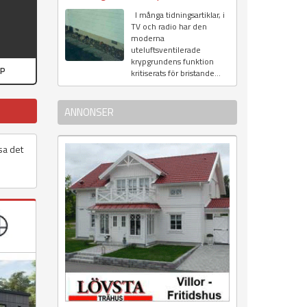
I många tidningsartiklar, i
TV och radio har den
moderna
uteluftsventilerade
krypgrundens funktion
PP
kritiserats för bristande...
ANNONSER
sa det