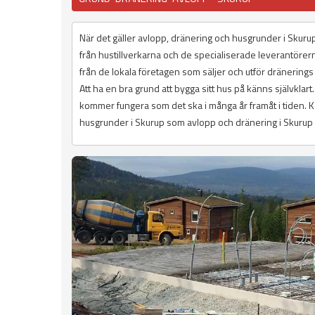
När det gäller avlopp, dränering och husgrunder i Skurup
från hustillverkarna och de specialiserade leverantöre
från de lokala företagen som säljer och utför dränering
Att ha en bra grund att bygga sitt hus på känns självklar
kommer fungera som det ska i många år framåt i tiden. Ko
husgrunder i Skurup som avlopp och dränering i Skurup me