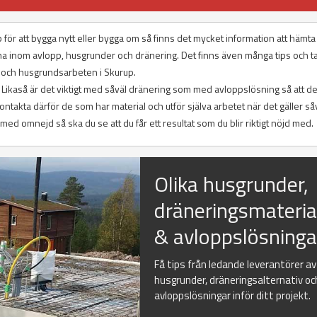
 för att bygga nytt eller bygga om så finns det mycket information att hämt
rna inom avlopp, husgrunder och dränering. Det finns även många tips och t
s och husgrundsarbeten i Skurup.
t. Likaså är det viktigt med såväl dränering som med avloppslösning så att de
ntakta därför de som har material och utför själva arbetet när det gäller så
d omnejd så ska du se att du får ett resultat som du blir riktigt nöjd med.
Olika husgrunder,
dräneringsmateria
& avloppslösninga
Få tips från ledande leverantörer av
husgrunder, dräneringsalternativ oc
avloppslösningar inför ditt projekt.