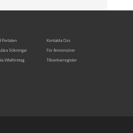
å Portalen
Kontakta Oss
ulära Sökningar
För Annonsörer
la Villaföretag
Tillverkarregister