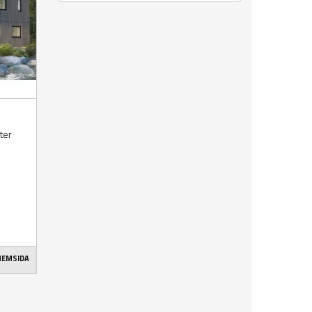
kter
 HEMSIDA