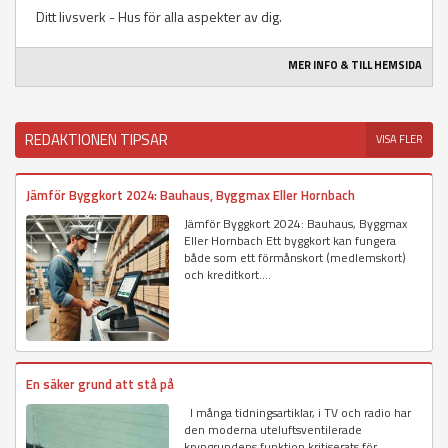
Ditt livsverk - Hus för alla aspekter av dig.
MER INFO & TILL HEMSIDA
REDAKTIONEN TIPSAR
VISA FLER
Jämför Byggkort 2024: Bauhaus, Byggmax Eller Hornbach
Jämför Byggkort 2024: Bauhaus, Byggmax
Eller Hornbach Ett byggkort kan fungera
både som ett förmånskort (medlemskort)
och kreditkort....
En säker grund att stå på
I många tidningsartiklar, i TV och radio har
den moderna uteluftsventilerade
krypgrundens funktion kritiserats för