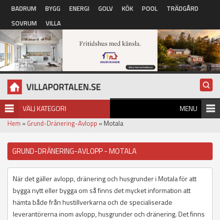
Hoppa till huvudinnehåll
BADRUM
BYGG
ENERGI
GOLV
KÖK
POOL
TRÄDGÅRD
SOVRUM
VILLA
VÄLJ KATEGORI
MENU
Hem
»
Grund-Dränering-Avlopp
» Motala
GRUND-DRÄNERING-AVLOPP - MOTALA
När det gäller avlopp, dränering och husgrunder i Motala för att
bygga nytt eller bygga om så finns det mycket information att
hämta både från hustillverkarna och de specialiserade
leverantörerna inom avlopp, husgrunder och dränering. Det finns