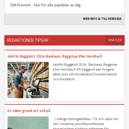
Ditt livsverk - Hus för alla aspekter av dig.
MER INFO & TILL HEMSIDA
REDAKTIONEN TIPSAR
VISA FLER
Jämför Byggkort 2024: Bauhaus, Byggmax Eller Hornbach
Jämför Byggkort 2024: Bauhaus, Byggmax
Eller Hornbach Ett byggkort kan fungera
både som ett förmånskort (medlemskort)
och kreditkort....
En säker grund att stå på
I många tidningsartiklar, i TV och radio har
den moderna uteluftsventilerade
krypgrundens funktion kritiserats för