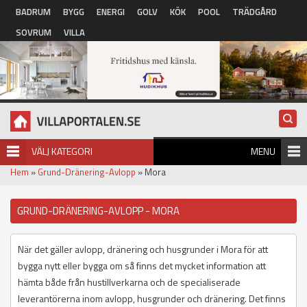
Hoppa till huvudinnehåll
BADRUM
BYGG
ENERGI
GOLV
KÖK
POOL
TRÄDGÅRD
SOVRUM
VILLA
VÄLJ KATEGORI
MENU
Hem
»
Grund-Dränering-Avlopp
» Mora
GRUND-DRÄNERING-AVLOPP - MORA
När det gäller avlopp, dränering och husgrunder i Mora för att
bygga nytt eller bygga om så finns det mycket information att
hämta både från hustillverkarna och de specialiserade
leverantörerna inom avlopp, husgrunder och dränering. Det finns