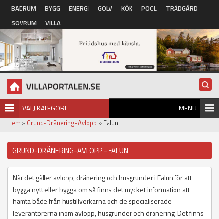
Hoppa till huvudinnehåll
BADRUM
BYGG
ENERGI
GOLV
KÖK
POOL
TRÄDGÅRD
SOVRUM
VILLA
VÄLJ KATEGORI
MENU
Hem
»
Grund-Dränering-Avlopp
» Falun
GRUND-DRÄNERING-AVLOPP - FALUN
När det gäller avlopp, dränering och husgrunder i Falun för att
bygga nytt eller bygga om så finns det mycket information att
hämta både från hustillverkarna och de specialiserade
leverantörerna inom avlopp, husgrunder och dränering. Det finns