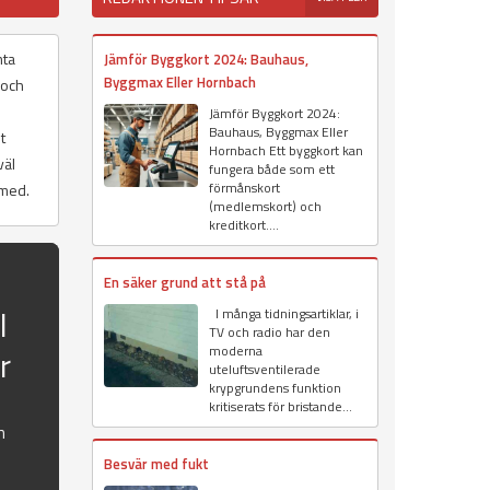
mta
Jämför Byggkort 2024: Bauhaus,
Byggmax Eller Hornbach
 och
Jämför Byggkort 2024:
Bauhaus, Byggmax Eller
t
Hornbach Ett byggkort kan
väl
fungera både som ett
förmånskort
 med.
(medlemskort) och
kreditkort....
En säker grund att stå på
l
I många tidningsartiklar, i
TV och radio har den
r
moderna
uteluftsventilerade
krypgrundens funktion
kritiserats för bristande...
h
Besvär med fukt