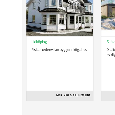
Lidköping
Sköv
Fiskarhedenvillan bygger riktiga hus
Ditt 
av di
MER INFO & TILL HEMSIDA