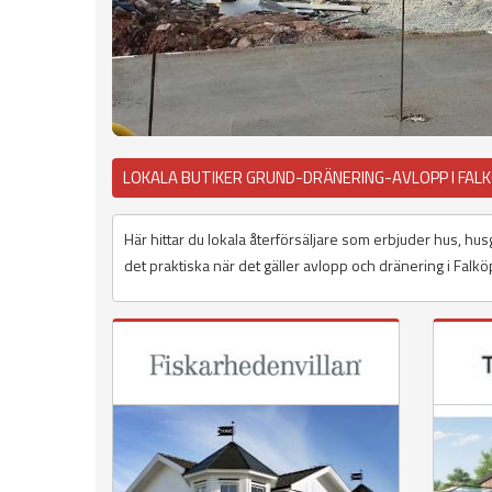
LOKALA BUTIKER GRUND-DRÄNERING-AVLOPP I FAL
Här hittar du lokala återförsäljare som erbjuder hus, hus
det praktiska när det gäller avlopp och dränering i Falkö