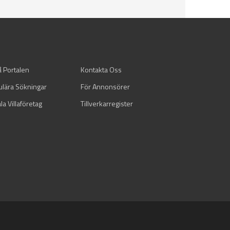
å Portalen
Kontakta Oss
ulära Sökningar
För Annonsörer
la Villaföretag
Tillverkarregister