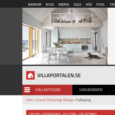
Hoppa till huvudinnehåll
BADRUM
BYGG
ENERGI
GOLV
KÖK
POOL
TR
VÄLJ KATEGORI
VARUMÄRKEN
BILDGALLERI
Hem
»
Grund-Dränering-Avlopp
» Falköping
GRUND-DRÄNERING-AVLOPP - FALKÖPING