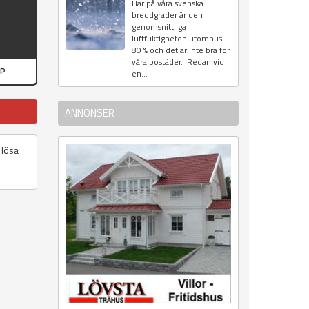
Här på våra svenska
breddgrader är den
genomsnittliga
luftfuktigheten utomhus
80 % och det är inte bra för
våra bostäder. Redan vid
PP
en...
ANNONSER
 lösa