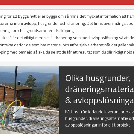
ing för att bygga nytt eller bygga om så finns det mycket information att hä
ntörerna inom avlopp, husgrunder och dränering. Det finns även många tips
änerings och husgrundsarbeten i Falköping.
t. Likaså är det viktigt med såväl dränering som med avloppslösning så att de
ntakta därför de som har material och utför själva arbetet när det gäller så
ing med omnejd så ska du se att du får ett resultat som du blir riktigt nöjd
Olika husgrunder,
dräneringsmateria
& avloppslösninga
Få tips från ledande leverantörer av
husgrunder, dräneringsalternativ oc
avloppslösningar inför ditt projekt.