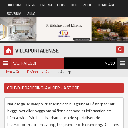
Hoppa till huvudinnehåll
BADRUM
BYGG
ENERGI
GOLV
KÖK
POOL
TRÄDGÅRD
SOVRUM
VILLA
VÄLJ KATEGORI
MENU
Hem
»
Grund-Dränering-Avlopp
» Åstorp
GRUND-DRÄNERING-AVLOPP - ÅSTORP
När det gäller avlopp, dränering och husgrunder i Åstorp för att
bygga nytt eller bygga om så finns det mycket information att
hämta både från hustillverkarna och de specialiserade
leverantörerna inom avlopp, husgrunder och dränering. Det finns