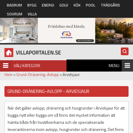
Hoppa till huvudinnehåll
BADRUM
BYGG
ENERGI
GOLV
KÖK
POOL
TRÄDGÅRD
SOVRUM
VILLA
VÄLJ KATEGORI
MENU
Hem
»
Grund-Dränering-Avlopp
» Arvidsjaur
GRUND-DRÄNERING-AVLOPP - ARVIDSJAUR
När det gäller avlopp, dränering och husgrunder i Arvidsjaur för att
bygga nytt eller bygga om så finns det mycket information att
hämta både från hustillverkarna och de specialiserade
leverantörerna inom avlopp, husgrunder och dränering. Det finns