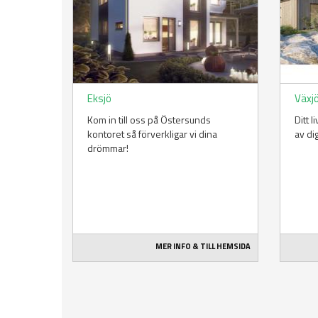
Eksjö
Växj
Kom in till oss på Östersunds
Ditt 
kontoret så förverkligar vi dina
av di
drömmar!
MER INFO & TILL HEMSIDA