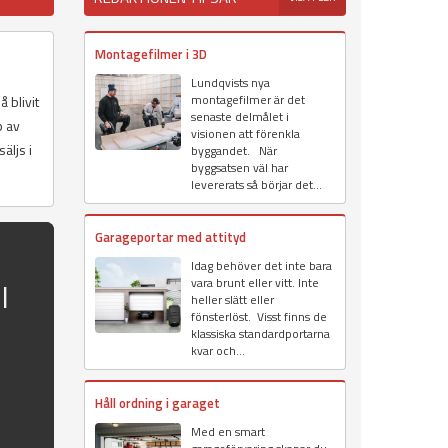
Montagefilmer i 3D
Lundqvists nya
montagefilmer är det
 blivit
senaste delmålet i
p av
visionen att förenkla
äljs i
byggandet. När
byggsatsen väl har
levererats så börjar det...
Garageportar med attityd
Idag behöver det inte bara
vara brunt eller vitt. Inte
l
heller slätt eller
fönsterlöst. Visst finns de
klassiska standardportarna
kvar och...
Håll ordning i garaget
Med en smart