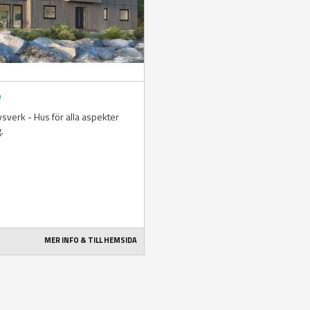
ö
livsverk - Hus för alla aspekter
g.
MER INFO & TILL HEMSIDA