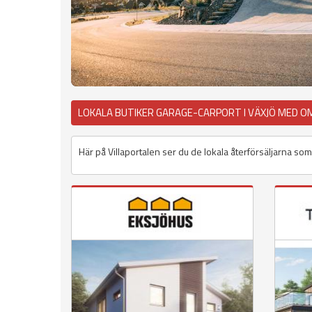
LOKALA BUTIKER GARAGE-CARPORT I VÄXJÖ MED O
Här på Villaportalen ser du de lokala återförsäljarna som