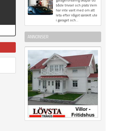
garageförvaring skapar du
både trivsel och plats Vem
har inte varit med om att
leta efter något särskilt ute
i garaget och...
ANNONSER