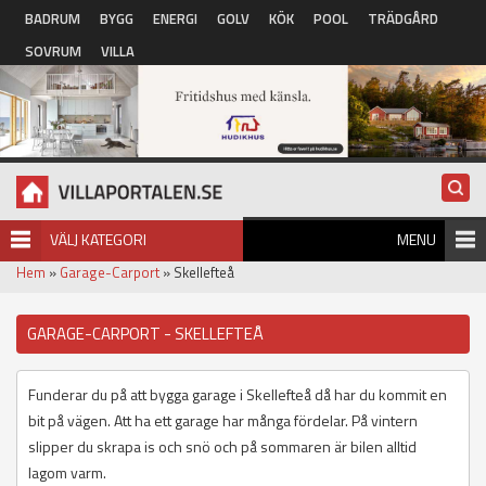
Hoppa till huvudinnehåll
BADRUM
BYGG
ENERGI
GOLV
KÖK
POOL
TRÄDGÅRD
SOVRUM
VILLA
VÄLJ KATEGORI
MENU
Hem
»
Garage-Carport
» Skellefteå
GARAGE-CARPORT - SKELLEFTEÅ
Funderar du på att bygga garage i Skellefteå då har du kommit en
bit på vägen. Att ha ett garage har många fördelar. På vintern
slipper du skrapa is och snö och på sommaren är bilen alltid
lagom varm.