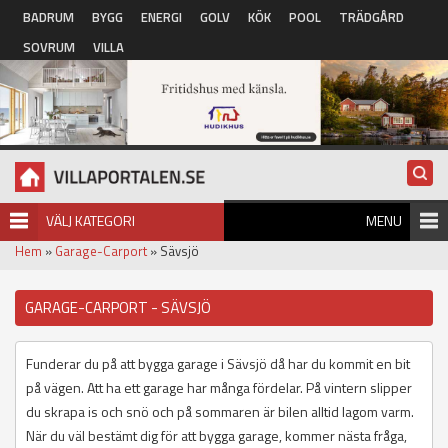
Hoppa till huvudinnehåll
BADRUM
BYGG
ENERGI
GOLV
KÖK
POOL
TRÄDGÅRD
SOVRUM
VILLA
VÄLJ KATEGORI
MENU
Hem
»
Garage-Carport
» Sävsjö
GARAGE-CARPORT - SÄVSJÖ
Funderar du på att bygga garage i Sävsjö då har du kommit en bit
på vägen. Att ha ett garage har många fördelar. På vintern slipper
du skrapa is och snö och på sommaren är bilen alltid lagom varm.
När du väl bestämt dig för att bygga garage, kommer nästa fråga,