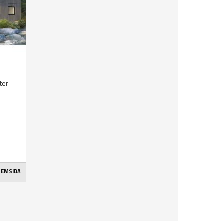
kter
 HEMSIDA