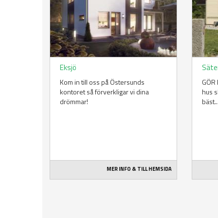
Eksjö
Säte
Kom in till oss på Östersunds
GÖR E
kontoret så förverkligar vi dina
hus s
drömmar!
bäst..
MER INFO & TILL HEMSIDA