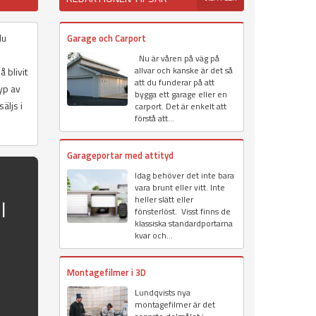
du
Garage och Carport
Nu är våren på väg på
allvar och kanske är det så
 blivit
att du funderar på att
yp av
bygga ett garage eller en
äljs i
carport. Det är enkelt att
förstå att...
Garageportar med attityd
Idag behöver det inte bara
vara brunt eller vitt. Inte
heller slätt eller
l
fönsterlöst. Visst finns de
klassiska standardportarna
kvar och...
Montagefilmer i 3D
Lundqvists nya
montagefilmer är det