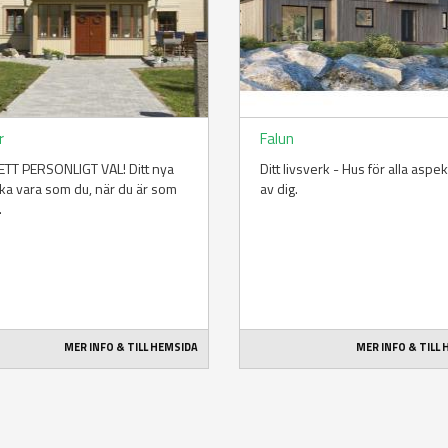
r
Falun
TT PERSONLIGT VAL! Ditt nya
Ditt livsverk - Hus för alla aspe
ka vara som du, när du är som
av dig.
.
MER INFO & TILL HEMSIDA
MER INFO & TILL