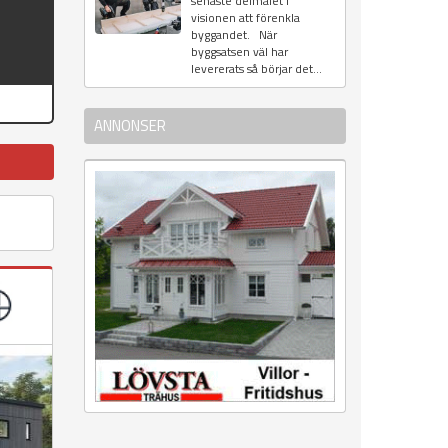
senaste delmålet i
visionen att förenkla
byggandet. När
byggsatsen väl har
levererats så börjar det...
ANNONSER