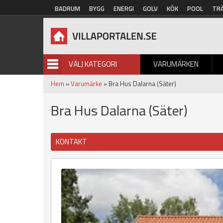
Hoppa till huvudinnehåll
BADRUM
BYGG
ENERGI
GOLV
KÖK
POOL
TR
VÄLJ KATEGORI
VARUMÄRKEN
BILDGALLERI
Hem
»
Varumärke
» Bra Hus Dalarna (Säter)
Bra Hus Dalarna (Säter)
KONTAKT