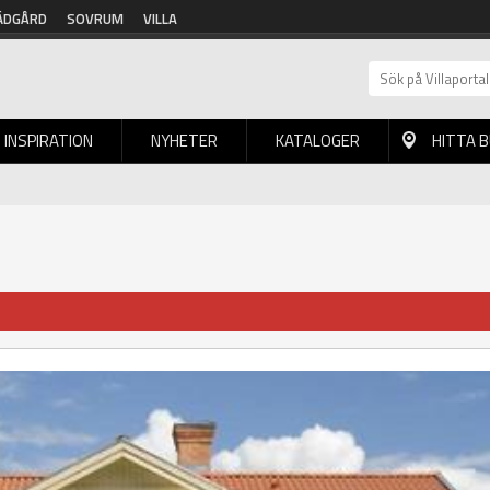
ÄDGÅRD
SOVRUM
VILLA
INSPIRATION
NYHETER
KATALOGER
HITTA 