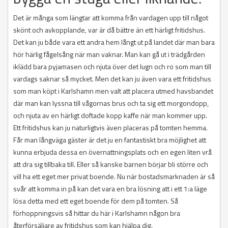
Det är många som längtar att komma från vardagen upp till något
skönt och avkopplande, var är då bättre än ett härligt fritidshus.
Det kan ju både vara ett andra hem långt ut på landet där man bara
hör härlig fågelsång när man vaknar. Man kan gå ut i trädgården
iklädd bara pyjamasen och njuta över det lugn och ro som man till
vardags saknar så mycket. Men det kan ju även vara ett fritidshus
som man köpt i Karlshamn men valt att placera utmed havsbandet
där man kan lyssna till vågornas brus och ta sig ett morgondopp,
och njuta av en härligt doftade kopp kaffe när man kommer upp.
Ett fritidshus kan ju naturligtvis även placeras på tomten hemma.
Får man långväga gäster är det ju en fantastiskt bra möjlighet att
kunna erbjuda dessa en övernattningsplats och en egen liten vrå
att dra sig tillbaka till. Eller så kanske barnen börjar bli större och
vill ha ett eget mer privat boende. Nu när bostadsmarknaden är så
svår att komma in på kan det vara en bra lösning att i ett 1:a läge
lösa detta med ett eget boende för dem på tomten. Så
förhoppningsvis så hittar du här i Karlshamn någon bra
återförsäljare av fritidshus som kan hjälpa dig.