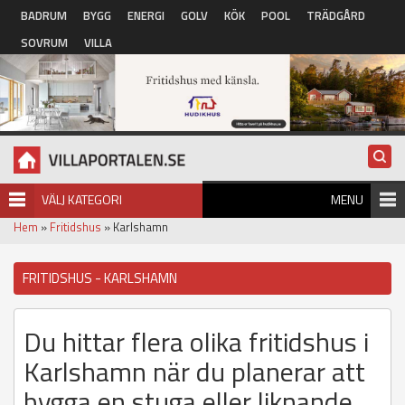
Hoppa till huvudinnehåll
BADRUM
BYGG
ENERGI
GOLV
KÖK
POOL
TRÄDGÅRD
SOVRUM
VILLA
VÄLJ KATEGORI
MENU
Hem
»
Fritidshus
» Karlshamn
FRITIDSHUS - KARLSHAMN
Du hittar flera olika fritidshus i
Karlshamn när du planerar att
bygga en stuga eller liknande.