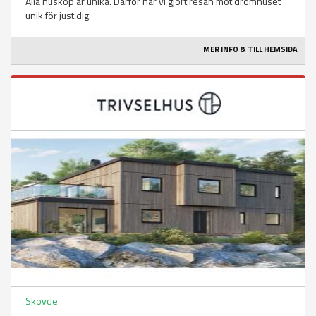
Alla husköp är unika. Därför har vi gjort resan mot drömhuset
unik för just dig.
MER INFO & TILL HEMSIDA
Skövde