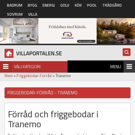
Hoppa till huvudinnehåll
BADRUM
BYGG
ENERGI
GOLV
KÖK
POOL
TRÄDGÅRD
SOVRUM
VILLA
VÄLJ KATEGORI
MENU
Hem
»
Friggebodar-Förråd
» Tranemo
FRIGGEBODAR-FÖRRÅD - TRANEMO
Förråd och friggebodar i
Tranemo