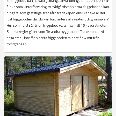
En friggebod kan ha väldigt många användningsområden. Den kan
funka som vinterförvaring av trädgårdsmöblerna, friggeboden kan
fungera som gäststuga, trädgårdsredskapen eller kanske är det
just friggeboden där du kan förplantera alla växter och grönsaker?
Hur som helst så får en friggebod vara maximalt 15 kvadratmeter.
Samma regler gäller som för andra byggnader i Tranemo, det vill
säga att du inte får placera friggeboden mindre än 4 mtr från
tomtgränsen.