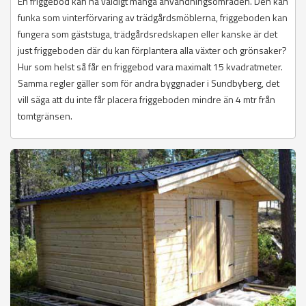
En friggebod kan ha väldigt många användningsområden. Den kan
funka som vinterförvaring av trädgårdsmöblerna, friggeboden kan
fungera som gäststuga, trädgårdsredskapen eller kanske är det
just friggeboden där du kan förplantera alla växter och grönsaker?
Hur som helst så får en friggebod vara maximalt 15 kvadratmeter.
Samma regler gäller som för andra byggnader i Sundbyberg, det
vill säga att du inte får placera friggeboden mindre än 4 mtr från
tomtgränsen.