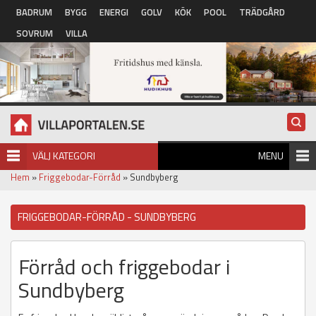
Hoppa till huvudinnehåll
BADRUM
BYGG
ENERGI
GOLV
KÖK
POOL
TRÄDGÅRD
SOVRUM
VILLA
VÄLJ KATEGORI
MENU
Hem
»
Friggebodar-Förråd
» Sundbyberg
FRIGGEBODAR-FÖRRÅD - SUNDBYBERG
Förråd och friggebodar i
Sundbyberg