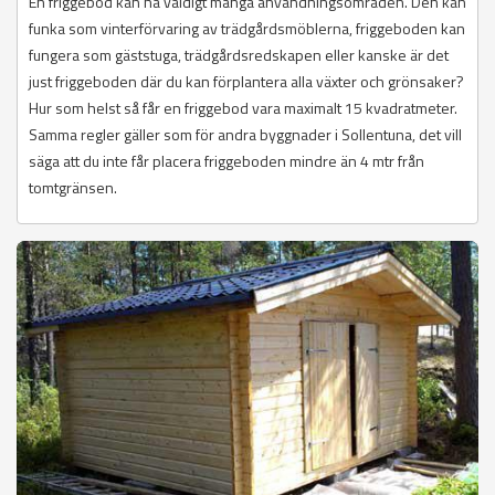
En friggebod kan ha väldigt många användningsområden. Den kan
funka som vinterförvaring av trädgårdsmöblerna, friggeboden kan
fungera som gäststuga, trädgårdsredskapen eller kanske är det
just friggeboden där du kan förplantera alla växter och grönsaker?
Hur som helst så får en friggebod vara maximalt 15 kvadratmeter.
Samma regler gäller som för andra byggnader i Sollentuna, det vill
säga att du inte får placera friggeboden mindre än 4 mtr från
tomtgränsen.