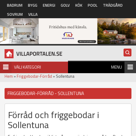
Hoppa till huvudinnehåll
BADRUM
BYGG
ENERGI
GOLV
KÖK
POOL
TRÄDGÅRD
SOVRUM
VILLA
VÄLJ KATEGORI
MENU
Hem
»
Friggebodar-Förråd
» Sollentuna
FRIGGEBODAR-FÖRRÅD - SOLLENTUNA
Förråd och friggebodar i
Sollentuna