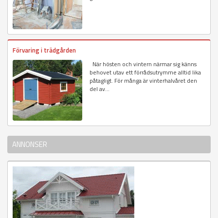
Förvaring i trädgården
När hösten och vintern närmar sig känns
behovet utav ett förrådsutrymme alltid lika
påtagligt. För många är vinterhalvåret den
del av...
ANNONSER